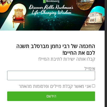
written books (Therapy
Revolution-HCI, The Parent-Child
Dance-Feldheim, and otehrs)
writes articles for Breslov.org,
BreslovWoman.org,
PsychCentral.com,
החכמה של רבי נחמן מברסלב תשנה
HealthyJewishCooking.com, and
לכם את החיים!
numerous other publications; is a
קבלו אותה ישירות לתיבת המייל!
consultant to Breslov Research
אימייל
Institute and director of BRI
Women it's women's program;
אני מאשר קבלת מיילים ופרסומות מהאתר
and is the director of curriculum
and program marketing at
הירשם
BreslovCampus.org. She leads