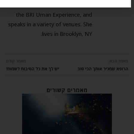
tours for women to Uman with
the BRI Uman Experience, and
speaks in a variety of venues. She
lives in Brooklyn, NY.
מאמר הבא
מאמר קודם
הרופא שמכיר אותך הכי טוב
יש לך את כל הסיבות לשמוח!
מאמרים קשורים