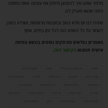
מלמד אותנו איך להתכונן ולחזק את עצמנו. וזאת המתנה
היפה שהוא מעניק לנו.
שיהיה לנו יום מלא בטוב ובתובנות מרוממות, ושנדע כמובן
לשמור על כל השפע הזה לכל זמן בחיים, אמן!
מאמרים נפלאים ומרתקים נוספים בנושא צמיחה
אישית תמצאו
בקישור הזה
.
אזמרה
אין ייאוש בעולם כלל
אמונה
אמונת חכמים
אתגרי חיים
אתגרים
בורא עולם
הצלחה
השגחה פרטית
התבודדות
התחלה חדשה
חיים מאושרים
חלום פרעה
טוב ורע
יוסף הצדיק
יצר הרע
ליקוטי מוהר"ן
לראות טוב
נקודות טובות
עצות מעשיות
צדיק
צמיחה אישית