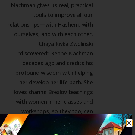
Nachman gives us real, practical
tools to improve all our
relationships—with Hashem, with
ourselves, and with each other.
Chaya Rivka Zwolinski
“discovered” Rebbe Nachman
decades ago and credits his
profound wisdom with helping
her develop her life path. She
loves sharing Breslov teachings
with women in her classes and
workshops, so they too, can
benefit from these exciting, life-
changing ideas. Chaya Rivka has