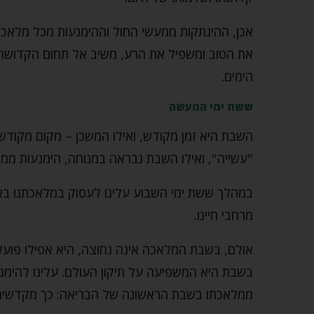
אכן, ההינתקות ממעשי החול וההימנעות מכל מלאכה
את הטוב ומשפיל את הרע, משיב אל תחום הקדושה 
הימים.
ששת ימי המעשה
השבת היא זמן מקודש, ואילו המשכן – מקום מקודש.
"עשייה", ואילו השבת נבראה במנוחה, הימנעות ממל
במהלך ששת ימי השבוע עלינו לעסוק במלאכתנו בא
מרחבי חיינו.
אולם, בשבת המלאכה אינה נחוצה, היא אפילו פוע
בשבת היא המשפיעה על תיקון העולם. עלינו להימנ
ממלאכתו בשבת הראשונה של הבריאה: כך מקדשים א