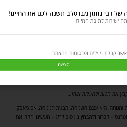
של רבי נחמן מברסלב תשנה לכם את החיים!
תה ישירות לתיבת המייל!
אשר קבלת מיילים ופרסומות מהאתר
הירשם
בץ את הטוב ולהעלות אותו…
ומנוחה, היא עצם השמחה, תבנית המנוחה. אם ניאבק
ס – לברור ולהבחין בין טוב לרע – מעשינו יחללו את