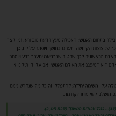
בילה בתחום האנושי: האכילה מעץ הדעת טוב ורע, זמן קצר
 שניצוצות הקדושה יתערבו בחושך ויוסתר על ידו, כך
 האדם הראשונים לכך שהטוב שבבריאה יתערב ברע ויוסתר
האדם הוא המעצב את העולם האנושי, אם על ידי תיקונו או
לה עליו משימה יחידה: להתפלל. זה כל מה שנדרש ממנו
ט מושלם לשלמותו הקודמת.
.
וכלים ובורר מין ממין אחר… חייב" (שולחן ערוך, אורח חיים