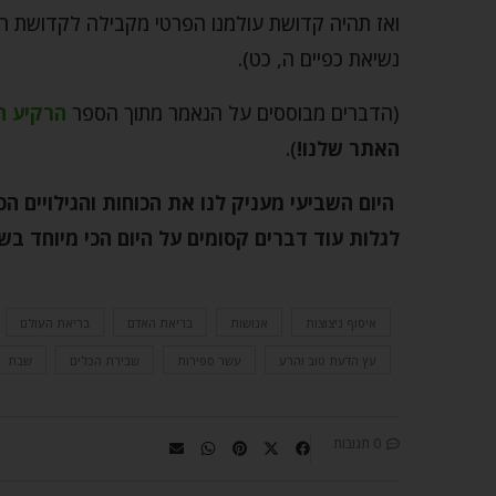
ואז תהיה קדושת עולמנו הפרטי מקבילה לקדושת הע
נשיאת כפיים ה, כט).
(הדברים מבוססים על הנאמר מתוך הספר
הרקיע ה
האתר שלנו!
).
היום השביעי מעניק לנו את הכוחות והגילויים 
לגלות עוד דברים קסומים על היום הכי מיוחד ב
איסוף ניצוצות
אנושות
בריאת האדם
בריאת העולם
עץ הדעת טוב והרע
עשר ספירות
שבירת הכלים
שבת
0 תגובות