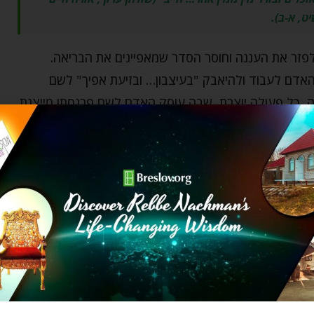
ט, א-ב).
פזר את העננה וחוסר הסדר שמאפיינים את הבריאה.
האדם לעבוד ולהיאבק "בעיצבון… ובזיעת אפיך" לשם
כה, כל פעולה יוצרת, שבה עוסק האדם לשם פרנסתו מייצגת
ן רע.
לכל הדורות שעתידים היו להיוולד ממנו. תפקידנו בחיים
בו – בכל היבט מחיינו. באשר לאדם הראשון, פירוש הדבר
ן הארץ, עבורנו המשמעות היא שההתפרנסות ממלאכה