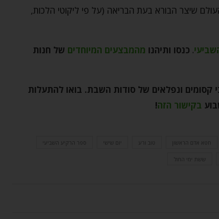
ולם שיצר הבורא בעת הבריאה (על פי ליקוטי הלכות,
שביעי
.
כנסו ותיהנו
מהמבצעים המיוחדים
של חנות
הכי קסומים ונפלאים של סודות השבת. בואו להתעלות
שבוע
בקישור הזה
!
חטא אדם הראשון
טוב ורע
יום שישי
ספר הרקיע השביעי
ששת ימי החול