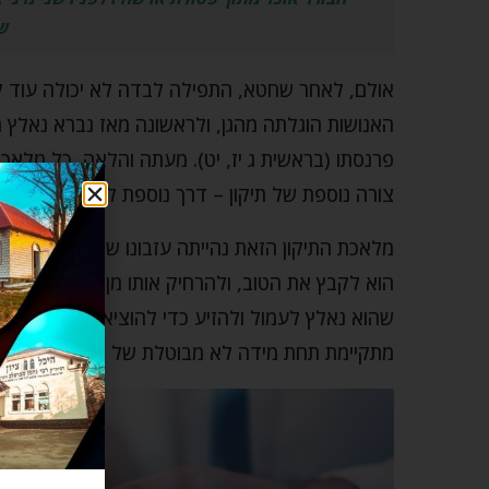
שי
אולם, לאחר שחטא, התפילה לבדה לא יכולה עוד ל
האנושות הוגלתה מהגן, ולראשונה מאז נברא נאלץ 
פרנסתו (בראשית ג יז, יט). מעתה והלאה, כל מלא
צורה נוספת של תיקון – דרך נוספת לברור בין טוב ובי
מלאכת התיקון הזאת נהייתה עזבונו של אדם הראשון 
הוא לקבץ את הטוב, ולהרחיק אותו מן הרע המעורב 
שהוא נאלץ לעמול ולהזיע כדי להוציא את לחמו מ
מתקיימת תחת מידה לא מבוטלת של לחץ ודאגה.