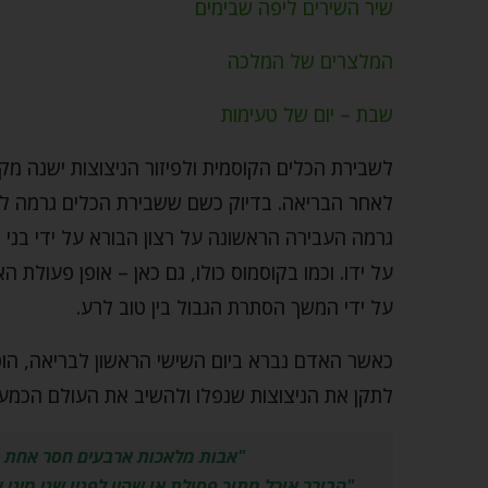
שיר השירים ליפה שבימים
המלצרים של המלכה
שבת – יום של טעימות
לשבירת הכלים הקוסמית ולפיזור הניצוצות ישנה מק
לאחר הבריאה. בדיוק כשם ששבירת הכלים גרמה לכך
גרמה העבירה הראשונה על רצון הבורא על ידי בני
על ידו. וכמו בקוסמוס כולו, גם כאן – אופן פעולת 
על ידי המשך הסתרת הגבול בין טוב לרע.
כאשר האדם נברא ביום השישי הראשון לבריאה, הוט
לתקן את הניצוצות שנפלו ולהשיב את העולם הכמע
"אבות מלאכות ארבעים חסר אחת (39)… כנגד עבודות המשכן" (שבת מט, ב)
"הבורר אוכל מתוך פסולת או שהיו לפניו שני מיני א