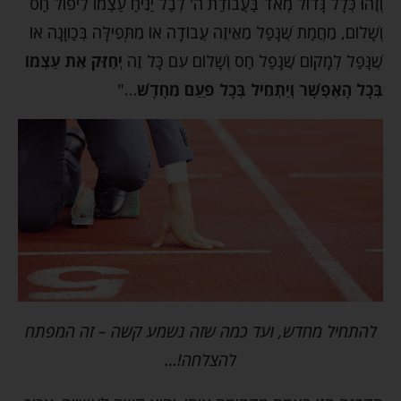
וְזֶהוּ כְּלָל גָּדוֹל מְאד בַּעֲבוֹדַת ה' לְבַל יַנִּיחַ עַצְמוֹ לִיפול חַס
וְשָׁלוֹם, מֵחֲמַת שֶׁנָּפַל מֵאֵיזֶה עֲבוֹדָה אוֹ מִתְּפִילָּה בְּכַווָּנָה אוֹ
שֶׁנָּפַל לְמָקוֹם שֶׁנָּפַל חַס וְשָׁלוֹם עִם כָּל זֶה
יְחַזֵּק אֶת עַצְמוֹ
בְּכָל הָאֶפְשָׁר וְיַתְחִיל בְּכָל פַּעַם מֵחָדָשׁ
…"
להתחיל מחדש, ועד כמה שזה נשמע קשה – זה המפתח
להצלחה!…