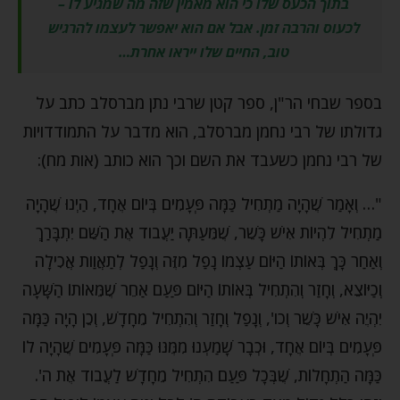
בתוך הכעס שלו כי הוא מאמין שזה מה שמגיע לו –
לכעוס והרבה זמן. אבל אם הוא יאפשר לעצמו להרגיש
טוב, החיים שלו ייראו אחרת…
בספר שבחי הר"ן, ספר קטן שרבי נתן מברסלב כתב על
גדולתו של רבי נחמן מברסלב, הוא מדבר על התמודדויות
של רבי נחמן כשעבד את השם וכך הוא כותב (אות מח):
"… וְאָמַר שֶׁהָיָה מַתְחִיל כַּמָּה פְּעָמִים בְּיוֹם אֶחָד, הַיְנוּ שֶׁהָיָה
מַתְחִיל לִהְיוֹת אִישׁ כָּשֵׁר, שֶׁמֵּעַתָּה יַעֲבוד אֶת הַשֵּׁם יִתְבָּרַךְ
וְאַחַר כָּךְ בְּאוֹתוֹ הַיּוֹם עַצְמוֹ נָפַל מִזֶּה וְנָפַל לְתַאֲוַות אֲכִילָה
וְכַיּוֹצֵא, וְחָזַר וְהִתְחִיל בְּאוֹתוֹ הַיּוֹם פַּעַם אַחֵר שֶׁמֵּאוֹתוֹ הַשָּׁעָה
יִהְיֶה אִישׁ כָּשֵׁר וְכו', וְנָפַל וְחָזַר וְהִתְחִיל מֵחָדָשׁ, וְכֵן הָיָה כַּמָּה
פְּעָמִים בְּיוֹם אֶחָד, וּכְבָר שָׁמַעְנוּ מִמֶּנּוּ כַּמָּה פְּעָמִים שֶׁהָיָה לוֹ
כַּמָּה הַתְחָלוֹת, שֶׁבְּכָל פַּעַם הִתְחִיל מֵחָדָשׁ לַעֲבוד אֶת ה'.