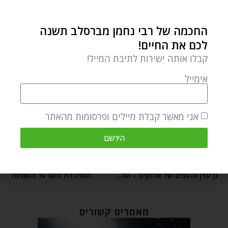
רבי נתן מברסלב
שיחות הר"ן
שמחה
החכמה של רבי נחמן מברסלב תשנה
0 תגובות
לכם את החיים!
קבלו אותה ישירות לתיבת המייל!
אימייל
DAVY DOMBROWSKY
אני מאשר קבלת מיילים ופרסומות מהאתר
הירשם
מאמר הבא
מאמר קודם
גן עדן והעצים של אלוקים – ההצגה המתמשכת של חיינו
הסתכלת היום על השמים?
מאמרים קשורים