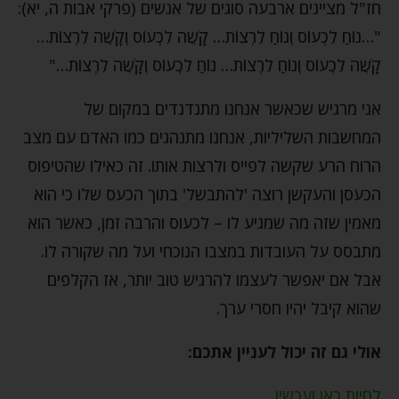
חז"ל מציינים ארבעה סוגים של אנשים (פרקי אבות ה, יא):
"…נוֹחַ לִכְעוֹס וְנוֹחַ לִרְצוֹת… קָשֶׁה לִכְעוֹס וְקָשֶׁה לִרְצוֹת…
קָשֶׁה לִכְעוֹס וְנוֹחַ לִרְצוֹת… נוֹחַ לִכְעוֹס וְקָשֶׁה לִרְצוֹת…"
אני מרגיש שכאשר אנחנו מתנדנדים במקום של
המחשבות השליליות, אנחנו מתנהגים כמו האדם עם מצב
הרוח הרע שקשה לפייס ולרצות אותו. זה כאילו שהטיפוס
הכעסן והעקשן רוצה 'להתבשל' בתוך הכעס שלו כי הוא
מאמין שזה מה שמגיע לו – לכעוס והרבה זמן, כאשר הוא
מתבסס על העובדות במצבו הנוכחי ועל מה שקורה לו.
אבל אם יאפשר לעצמו להרגיש טוב יותר, אז הקלפים
שהוא קיבל יהיו חסרי ערך.
אולי גם זה יכול לעניין אתכם:
לחיות כאן ועכשיו