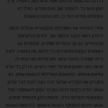
הדרגה הזו באמת מדהימה אותי. והיא קשה לעשייה. צריך
חוסן נפשי כדי להתחיל שוב פעם מחדש, כאילו לא
התחלתם מחדש לפני כן, כמו בפעם הראשונה!
תמיד הערצתי את האתלטים המקצועיים שיכולים לגשת
לזיכרון לטווח הקצר ולנסות שוב, למרות הכישלונות
וההפסדים. הם אף פעם לא מוותרים, ממשיכים עם
האימונים הקשים והמפרכים כדי להשיג את המטרה. למה?
כי זה שווה! כי בפעם הבאה הוא יצליח! הוא ינצח! זה
מראה כמה האימון והתרגול היומי כדאיים, ולו רק כדי שלא
נתייאש ונאפשר למחשבות השליליות להטעות אותנו, לא
ניתן להן את הקרדיט שהיצר הרע רוצה לנכס לצד שלהן.
אנחנו יכולים בקלות להיות כמו רבי נחמן ולהשתחרר מכל
המחשבות הכובלות הללו, ולנסות לתקן ולהתחיל מחדש.
אנחנו חייבים להתמקד בעכשיו ולאפשר להרגשות הטובות