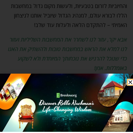
והחיוביות לזרום בטבעיות, ולעשות מקום גדול במחשבות
הללו לבורא עולם, למנהיג הגדול שיוביל אותנו לניצחון
האמיתי – להתקדם הלאה ולעלות עוד שלב!
אבא יקר, עזור לנו לשחרר את המחשבות השליליות ועזור
לנו למלא את הראש במחשבות טובות ולהשתיק את האגו
כדי שנוכל להרגיש את נוכחותך המיוחדת ולא לשקוע
באומללות. אמן!
מאמרים נפלאים ומרתקים נוספים בנושא צמיחה
אישית תמצאו
בקישור הזה
.
הצלחה
התבודדות
התחלה חדשה
חיים מאושרים
כעס
כעסן
עצבות
עצות מעשיות
רבי נחמן מברסלב