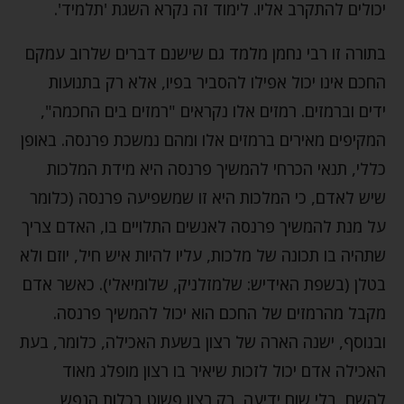
יכולים להתקרב אליו. לימוד זה נקרא השגת 'תלמיד'.
בתורה זו רבי נחמן מלמד גם שישנם דברים שלרוב עמקם
החכם אינו יכול אפילו להסביר בפיו, אלא רק בתנועות
ידים וברמזים. רמזים אלו נקראים "רמזים בים החכמה",
המקיפים מאירים ברמזים אלו ומהם נמשכת פרנסה. באופן
כללי, תנאי הכרחי להמשיך פרנסה היא מידת המלכות
שיש לאדם, כי המלכות היא זו שמשפיעה פרנסה (כלומר
על מנת להמשיך פרנסה לאנשים התלויים בו, האדם צריך
שתהיה בו תכונה של מלכות, עליו להיות איש חיל, יוזם ולא
בטלן (בשפת האידיש: שלמזלניק, שלומיאלי). כאשר אדם
מקבל מהרמזים של החכם הוא יכול להמשיך פרנסה.
ובנוסף, ישנה הארה של רצון בשעת האכילה, כלומר, בעת
האכילה אדם יכול לזכות שיאיר בו רצון מופלג מאוד
להשם, בלי שום ידיעה, רק רצון פשוט בכלות הנפש