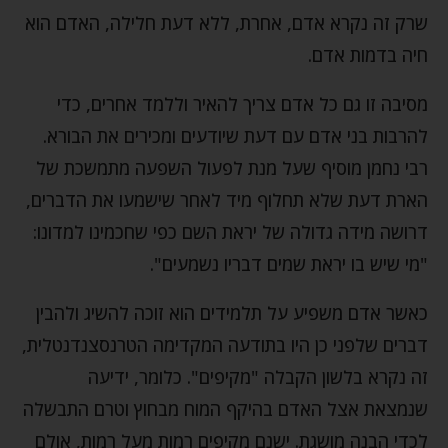
שרק זה נקרא אדם, אחרת, ללא דעת חלילה, האדם הוא
חיה בדמות אדם.
מסיבה זו גם כל אדם צריך להאיר וללמד אחרים, כדי
להרבות בני אדם עם דעת שיודעים ומכירים את הבורא.
רבי נחמן מוסיף שעל מנת לפעול השפעה מתמשכת של
הארת דעת שלא תחלוף מיד לאחר שישמעו את הדברים,
דרושה מידה גדולה של יראת השם כפי שחכמינו למדונו:
"מי שיש בו יראת שמים דבריו נשמעים".
כאשר אדם משפיע על תלמידים הוא זוכה להשיג ולהבין
דברים שלפני כן היו בתודעה המקדימה הטרנסצנדנטלית,
זה נקרא בלשון הקבלה "מקיפים". כלומר, ידיעה
שנמצאת אצל האדם בהיקף המוח מבחוץ וטרם התבשלה
לכדי הבנה מושגת. ישנם מקיפים רמות מעל רמות, אולם