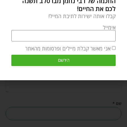
החכמה של רבי נחמן מברסלב תשנה
פרשת ראה – להיות בקשר עם הקב"ה זה ברכה
לכם את החיים!
אוגוסט 6, 2026
קבלו אותה ישירות לתיבת המייל!
אימייל
הוספת תגובה
אני מאשר קבלת מיילים ופרסומות מהאתר
התגובה שלך
*
הירשם
שם
*