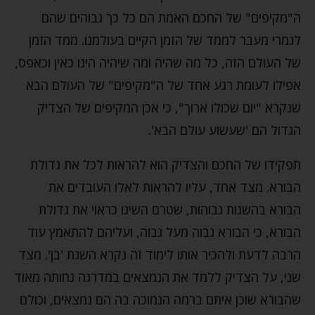
ה"מקיפים" של החכם האמת הם כל כך גבוהים שהם
לגמרי מעבר לממד של הזמן הקיים בעולמנו. ממד הזמן
של העולם הזה, כל מה שהיה ומה שיהיה הינו כאין וכאפס,
אפילו לעומת רגע אחד של ה"מקיפים" של העולם הבא
שנקרא "יום שכולו ארוך", כי אכן המקיפים של הצדיק
הגדול הם 'שעשוע עולם הבא'.
תפקידו של החכם והצדיק הוא להראות לכל את גדולת
הבורא. מצד אחד, עליו להראות לאלו העובדים את
הבורא בהשגות גבוהות, שטרם השיגו כראוי את גדולת
הבורא, כי הבורא גבוה מעל גבוה, ועליהם להתאמץ עוד
הרבה לדעת ולהכיר אותו לימוד זה נקרא השגת 'בן'. מצד
שני, על הצדיק ללמד את הנמצאים במדרגה נחותה מאוד
שהבורא שוכן איתם ברמה הנמוכה בה הם נמצאים, וכולם