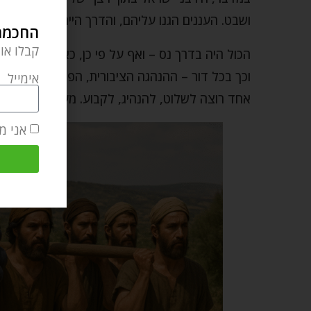
ושבט. העננים הגנו עליהם, והדרך הייתה סלולה ומו
החכמה 
קבלו או
הכול היה בדרך נס – ואף על פי כן, כאשר נדרש מ
וכך בכל דור – ההנהגה הציבורית, הפוליטיקאים, והמנ
אימייל
אחד רוצה לשלוט, להנהיג, לקבוע. מעטים מוכנים 
אני מ