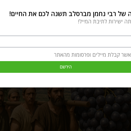
ארת.
של רבי נחמן מברסלב תשנה לכם את החיים!
תה ישירות לתיבת המייל!
הם לוותר על מעמדם ולסגת מתפקידם – הם סירבו.
היגים – פעמים רבות מוּנָעִים מגאווה ולא מאחריות. כל
באמת להקריב את טובתם למען הכלל.
אשר קבלת מיילים ופרסומות מהאתר
הירשם