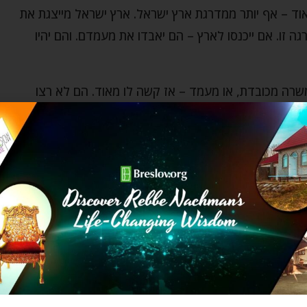
אוד – אף יותר ממדרגת ארץ ישראל. ארץ ישראל מייצגת את
ה זו. אם ייכנסו לארץ – הם יאבדו את מעמדם. והם יהיו
שרה מכובדת, או מעמד – אז קשה לו מאוד. הם לא רצו
הרע על הארץ.
ת הגאולה אינה באה מהעמים, אלא מעם ישראל בעצמם,
מדי", או ש"זה לא מספיק בשבילי" – היא שחוסמת את
מרגלים ראו את עונשה – ולא למדו. הם לא דיברו על
כבד לדור שלם.
 המן ירד מן השמים בכל בוקר, ומהסלע נבעו מים לכל שבט