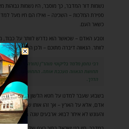
נשמות דור המדבר, כך מוסבר, היו נשמות גבוהות מ
ספירת המלכות – השכינה – ואילו הם חיו מעל למדרג
כשאר העם.
וטבע האדם – שכאשר הוא נדרש לוותר על כבוד, מ
לוותר. הגאווה דיברה מתוכם – ולכן הם דיברו לשון 
רבי נחמן מלמד בליקוטי מוהר"ן (תורה י"א) שמניע
תחושת הגאווה מעכבת אותה. התחושה של "אני גדול 
הדרך.
בשבוע שעבר למדנו על חטא הלשון הרע של מרים. ה
אדם, אלא על הארץ – אך זהו אותו שורש רוחני.
והעונש לא איחר לבוא: ארבעים שנה במדבר, עונש 
במדבר, חיו בני ישראל בתוך רצף של ניסים גלויים: