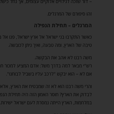
– דור שזכה לגילויים אלוקיים עצומים, אך נחל כישלו
זהו סיפורם של המרגלים.
המרגלים – תחילת הנפילה
כאשר התקרבו בני ישראל אל ארץ ישראל, פנו אל 
טיבה של הארץ, ומה טבעה, ואיך ניתן לכובשה.
משה רבנו לא אהב את הבקשה.
רש"י מבאר למה בדרך משל: אדם המציע למכור חמור,
אם לא – הוא יבקש "לרכב עליו בשביל לבוחנו".
והרי משה רבנו הוא לא זה שמבטיח את הארץ, אלא 
לבדוק את הארץ? חוסר האמון הזה היה תחילת הנפי
במלחמות, הארץ הייתה נמסרת לעם ישראל ישירות.