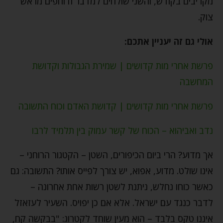
מקריבים בקודש, והשני שולחים למדבר ודוחפים מראש
צוק.
אולי גם זה יעניין אתכם:
פרשת אחרי מות קדושים | שמירת הגבולות וקדושת
המחשבה
פרשת אחרי מות קדושים | קדושת האדם וכוח התשובה
נדב ואביהוא – הכוח של קשר עמוק בין תלמיד לרבו
אך מדוע? הרי ביום הכיפורים, השטן – הקטגור הרוחני –
אינו שולט. מדוע, אפוא, יש צורך לפייס אותו? התשובה: גם
כאשר כוחו נחלש, ניתנת לשטן רשות אחת אחרונה –
לדבר כנגד עם ישראל. אלא אם כן יפויס. השעיר לעזאזל
איננו טקס בלבד – הוא מעין שוחד לקטרוג: "בבקשה קח,