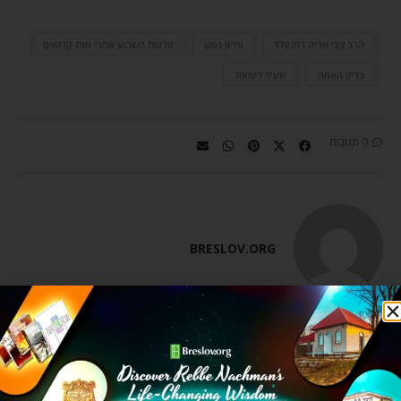
הרב צבי אריה רוזנפלד
פדיון נפש
פרשת השבוע אחרי מות קדושים
צדיק האמת
שעיר לעזאזל
0 תגובות
BRESLOV.ORG
מאמר הבא
מאמר קודם
פרשת אחרי מות קדושים | שמירת הגבולות וקדושת המחשבה
פסח שני | אין דבר העומד בפני הרצון