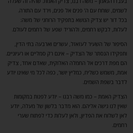
בעבדו הנאמן – משה רבנו, צדיק האמת. שהיה זה שעלה
לשמים, שוחח עם ה' פנים אל פנים, וירד עם התורה.
בכל דור יש צדיק הנושא בתפקיד הרוחני של משה:
לעלות, לבקש רחמים, ולהוריד שפע של רחמים לעולם.
הסיפור של השעיר לעזאזל, עשרים וארבעה בתי הדין,
ותפקידו הנסתר של הצדיק – אינם רק סמליים או רעיוניים.
הם מפת דרכים אל החמלה האלוקית, שאדם אחד, צדיק
אמת, משמש כשליח, כמליץ יושר, כפה לכל מי שאינו יודע
לדבר בשפת השמים.
הצדיק האמת – כמו משה רבנו – יודע לפנות במקומות
שאין לנו גישה אליהם. הוא מדבר בלשון של מעלה, יודע
לאן לשלוח את הפדיון, ולאן לעלות כדי לפתוח שערי
רחמים.