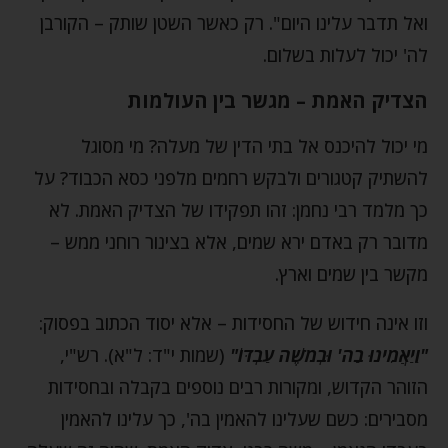
ואל תדבר עלינו היום". רק כאשר השטן שותק – הקורבן
לה' יכול לעלות בשלום.
הצדיק האמת – מגשר בין העולמות
מי יכול להיכנס אל בתי הדין של מעלה? מי מסוגל
להשתיק קטגורים ולבקש רחמים מלפני כסא הכבוד? על
כך מלמד רבי נחמן: זהו תפקידו של הצדיק האמת. לא
מדובר רק באדם ירא שמים, אלא בצינור רוחני ממש –
מקשר בין שמים וארץ.
וזו אינה חידוש של החסידות – אלא יסוד הכתוב בפסוק:
"וַיַאֲמִינוּ בַה' וּבְמֹשֶׁה עַבְדּוֹ"
(שמות י"ד: ל"א). רש"י,
הזוהר הקדוש, ומקורות רבים נוספים בקבלה ובחסידות
מסבירים: כשם שעלינו להאמין בה', כך עלינו להאמין