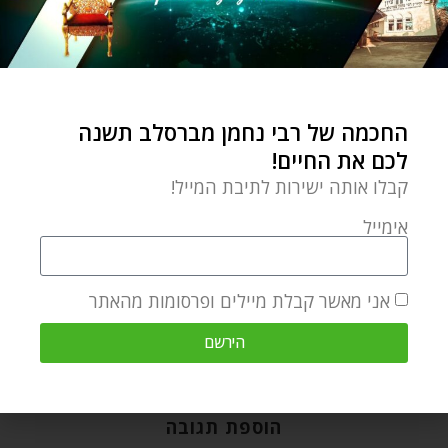
מאמרים קשורים
החכמה של רבי נחמן מברסלב תשנה
לכם את החיים!
קבלו אותה ישירות לתיבת המייל!
אימייל
פרשת ראה – להיות בקשר עם הקב"ה זה ברכה
אני מאשר קבלת מיילים ופרסומות מהאתר
אוגוסט 6, 2026
הירשם
הוספת תגובה