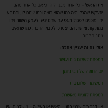
את הראש' – כל אחד מבני הזוג, כי אם כל אחד מהם
יתעקש שהכל יהיה כמו שהוא רוצה וכמו שנוח לו, והם לא
יהיו מוכנים לסבול מעט עד שהם יגיעו לעמק השווה ויחיו
במתיקות ואושר, הם יצטרכו לסבול הרבה, כמו שרואים
מסביב לרוב.
אולי גם זה יעניין אתכם:
המפתח לשלום בית ועושר
יום החופה של רבי נחמן
המשימה: שלום בית
המפתח לזוגיות מאושרת
אין דבר כזה שבני הזוג – האיש או האישה – מושלמים. אין,