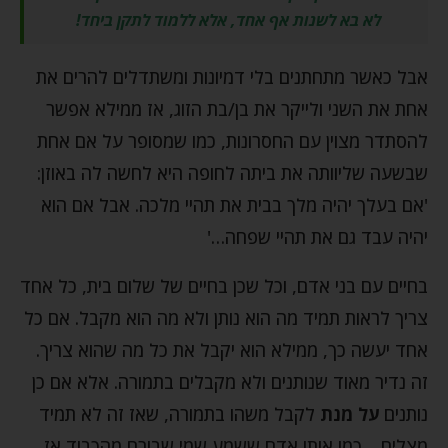
לא בא לשנות אף אחד, אלא ללמוד לתקן ביחד!
אבל כאשר מתחתנים בלי דמיונות ומשתדלים להרים את
אחת את השני ולייקר את בן/בת הזוג, אז ממילא אפשר
להסתדר מצוין עם החסרונות, כמו שמסופר על אם אחת
שבשעה שליוותה את ביתה לחופה היא לחשה לה באוזן:
'אם בעלך יהיה מלך בבית את תהיי מלכה. אבל אם הוא
יהיה עבד גם את תהיי שפחה…'
בחיים עם בני אדם, וכל שכן בחיים של שלום בית, כל אחד
צריך לראות תמיד מה הוא נותן ולא מה הוא מקבל. אם כל
אחד יעשה כך, ממילא הוא יקבל את כל מה שהוא צריך.
זה נדיר מאוד שנותנים ולא מקבלים בתמורה. אלא אם כן
נותנים
על מנת
לקבל משהו בתמורה, שאז זה לא תמיד
מצליח… כמו אותו אדם ששמע שמי שבורח מהכבוד אז