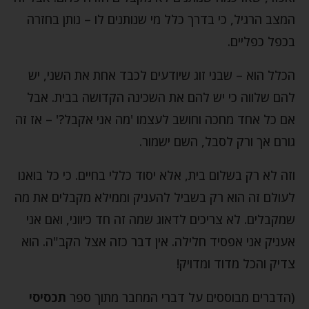
המצב הרגיל, כי בדרך כלל מי שנותנים לו – נותן בחזרה
בכפל כפליים.
הכלל הוא – שבני זוג שיודעים לכבד אחת את השני, יש
להם שלווה כי יש להם את השכינה הקדושה בבית. אבל
אם כל אחד מחכה וחושב לעצמו 'מה אני אקבל?' – אז זה
גורם אך ורק לסבל, השם ישמור.
וזה לא רק בשלום בית, אלא יסוד כללי בחיים. כי כל בואנו
לעולם זה הוא רק בשביל להעניק וממילא מקבלים את מה
שמקבלים. לא צריכים לדאוג שמה זה חד כיווני, ואם אני
אעניק אני אפסיד חלילה. אין דבר כזה אצל הקב"ה. הוא
צדיק והכל מדוד ומדויק!
(הדברים מבוססים על דברי המחבר מתוך ספר
תכסיסי