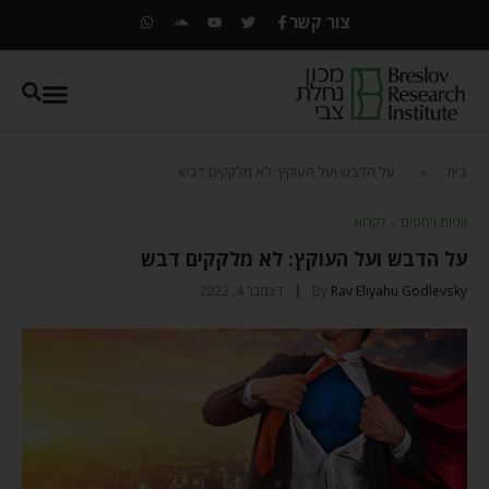
צור קשר
בית
»
על הדבש ועל העוקץ: לא מלקקים דבש
זוגיות ויחסים
⬦
לקרוא
על הדבש ועל העוקץ: לא מלקקים דבש
Rav Eliyahu Godlevsky
By
דצמבר 4, 2022