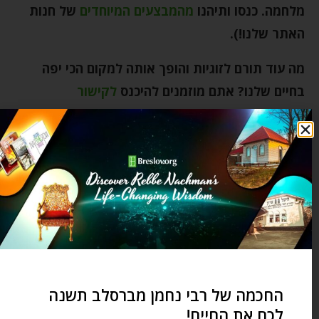
מלחמה
.
כנסו ותיהנו
מהמבצעים המיוחדים
של חנות
האתר שלנו
!).
מה עוד תורם לזוגיות והופך אותה למקום הכי יפה
בחיים שלנו? אתם מוזמנים להיכנס
לקישור
הזה
ולגלות
.
אהבה
אשליה
אתגרי חיים
בני זוג
הצלחה
זוגיות
חיי נישואין
חיים מאושרים
חתונה
לא מלקקים דבש
ספר תכסיסי מלחמה
שלום בית
שמחה
0 תגובות
החכמה של רבי נחמן מברסלב תשנה
לכם את החיים!