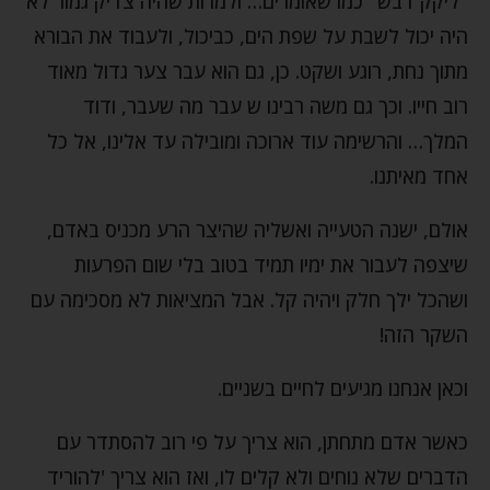
"ליקק דבש" כמו שאומרים… ולמרות שהיה צדיק גמור לא
היה יכול לשבת על שפת הים, כביכול, ולעבוד את הבורא
מתוך נחת, רוגע ושקט. כן, גם הוא עבר צער גדול מאוד
רוב חייו. וכך גם משה רבינו ש עבר מה שעבר, ודוד
המלך… והרשימה עוד ארוכה ומובילה עד אלינו, אל כל
אחד מאיתנו.
אולם, ישנה הטעייה ואשליה שהיצר הרע מכניס באדם,
שיצפה לעבור את ימיו תמיד בטוב בלי שום הפרעות
ושהכל ילך חלק ויהיה קל. אבל המציאות לא מסכימה עם
השקר הזה!
וכאן אנחנו מגיעים לחיים בשניים.
כאשר אדם מתחתן, הוא צריך על פי רוב להסתדר עם
הדברים שלא נוחים ולא קלים לו, ואז הוא צריך 'להוריד