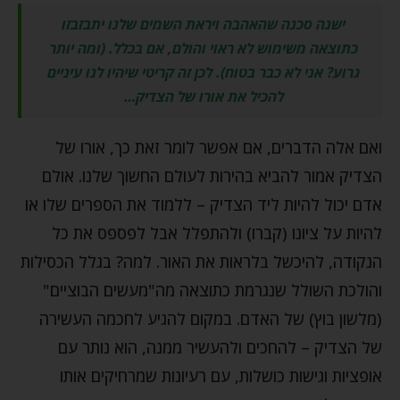
ישנה סכנה שהאהבה ויראת השמים שלנו יתבזבזו
כתוצאה משימוש לא ראוי והולם, אם בכלל. (ומה יותר
גרוע? אני לא כבר בטוח). לכן זה קריטי שיהיו לנו עיניים
להכיל את אורו של הצדיק…
ואם אלה הדברים, אם אפשר לומר זאת כך, אורו של
הצדיק אמור להביא בהירות לעולם החשוך שלנו. אולם
אדם יכול להיות ליד הצדיק – ללמוד את הספרים שלו או
להיות על ציונו (קברו) ולהתפלל אבל לפספס את כל
הנקודה, להיכשל בלראות את האור. למה? בגלל הכסילות
והולכת השולל שנגרמת כתוצאה מה"מעשים הבוציים"
(מלשון בוץ) של האדם. במקום להגיע לחכמה העשירה
של הצדיק – להחכים ולהעשיר ממנה, הוא נותר עם
אופציות וגישות כושלות, עם רעיונות שמרחיקים אותו