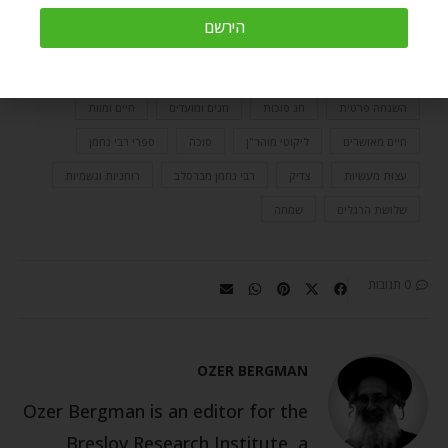
הירשם
אכילה
אמונה
אתגרי חיים
המשולש הקדוש
השגחה פרטית
חג סוכות
חגים ומועדים
חיים ומוות
חיים מאושרים
ליקוטי מוהר"ן
סוכה
ספרי רבי נחמן
עצות מעשיות
צדיק
רבי נחמן מברסלב
רוחניות וגשמיות
שלושת הרגלים
שמחה
0 תגובות
OZER BERGMAN
Ozer Bergman is an editor for the
Breslov Research Institute, a