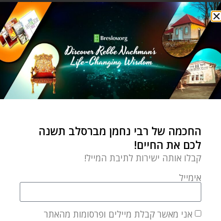
כשאנחנו מביאים את האכילה שלנו לתוך הסוכה, עלינו
ליצוק בה את המסר הזה. כי מה שגורם לאכילה שלך
להיות ממושכת וארוכה הם לא המעדנים שאתה אוכל,
אלא הכוונה להזין את הנשמה שלך כדי שתאיר את אורה
בעולם הזה. אם תאכל כך ה"מעשים הבוציים" שלך
ייעלמו, המוח שלך יתבהר, היכולת לקבל ולהכיל את אורו
של הצדיק תגדל וה-מ.ג.א תהיה אמיתית כפי שמעולם לא
חשבת.
החכמה של רבי נחמן מברסלב תשנה
חג סוכות שמח!
לכם את החיים!
קבלו אותה ישירות לתיבת המייל!
(מבוסס על דברי רבי נחמן מברסלב, ליקוטי מוהר"ן יז).
אימייל
אתם מוזמנים ליהנות ממגוון רחב של מאמרים
מרתקים, מחכימים וסוחפים בנושא חגים
אני מאשר קבלת מיילים ופרסומות מהאתר
ומועדים
בקישור הזה
.