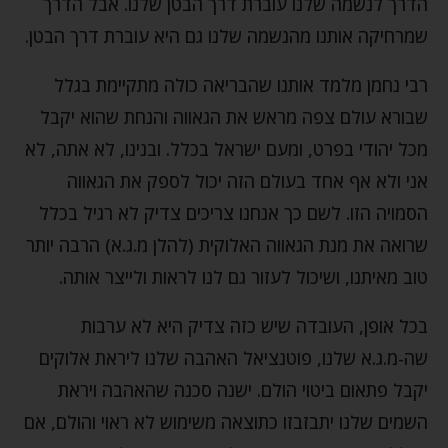
הדרך לנשמה שלנו עוברת דרך הבטן שלנו. אבל הדרך
שמרחיקה אותנו מהנשמה שלנו גם היא עוברת דרך הבטן.
רבי נחמן מלמד אותנו שהבריאה כולה מתקיימת בגלל
שבורא עולם צפה מראש את הגאווה והנחת שהוא יקבל
מכל יהודי בפרט, ומעם ישראל בכלל. ובנינו, לא אתה, לא
אני ולא אף אחד בעולם הזה יכול לספק את הגאווה
הסמויה הזו. לשם כך אנחנו צריכים צדיק לא רגיל בכלל
שרואה את מנת הגאווה האלוקית (להלן מ.ג.א) הרבה יותר
טוב מאיתנו, ושיכול לעזור גם לנו לראות ולייצר אותה.
בכל אופן, העובדה שיש כזה צדיק היא לא ערבות
שה-מ.ג.א שלנו, פוטנציאל האהבה שלנו ליראת אלוקים
יקבל פתאום ביטוי הולם. ישנה סכנה שהאהבה ויראת
השמים שלנו יתבזבזו כתוצאה משימוש לא ראוי והולם, אם