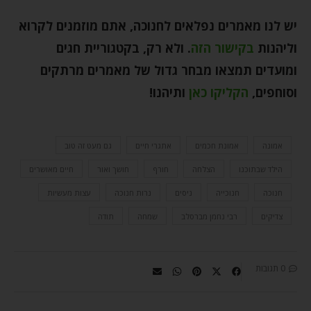
יש לנו מאמרים נפלאים לחנוכה, אתם מוזמנים לקרוא
וליהנות
בקישור הזה
.
ולא רק, בקטגוריית חגים
ומועדים תמצאו מבחר גדול של מאמרים מרתקים
וסוחפים
,
הקליקו כאן
ותיהנו
!
אמונה
אמונת חכמים
אתגרי חיים
גם מעט זה טוב
הילד שבתוכנו
הצלחה
חורף
חושך ואור
חיים מאושרים
חנוכה
חנוכייה
ניסים
נרות חנוכה
עצות מעשיות
צדיקים
רבי נחמן מברסלב
שמחה
תודה
0 תגובות