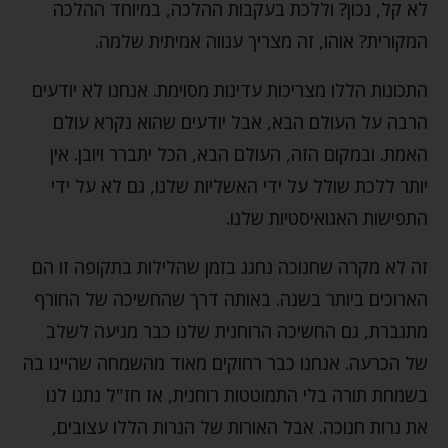
לא קל, נכון? וללכת בעקבות ההלכה, במיוחד ההלכה
המקורית? אוהו, זה מצריך ענווה אמיתית שלמה.
התכונות הללו מצריכות עדינות מסוימת. אנחנו לא יודעים
הרבה על העולם הבא, אבל יודעים שהוא נקרא עולם
האמת. ובמקום הזה, העולם הבא, הכל יתברר ויובן. אין
יותר ללכת שולל על ידי האשליות שלנו, גם לא על ידי
התפישות האגואיסטיות שלנו.
זה לא מקרה שחנוכה נחגג בזמן שהלילות בתקופה זו הם
הארוכים ביותר בשנה. באותה דרך שהחשיכה של החורף
מתגברת, גם החשיכה הרוחנית שלנו כבר מגיעה לשלב
של הכרעה. אנחנו כבר רחוקים מאוד מהשמחה שהיינו בה
בשמחת תורה בלי התמוטטות רוחנית, אז חז"ל נתנו לנו
את נרות חנוכה. אבל האורות של הנרות הללו עצובים,