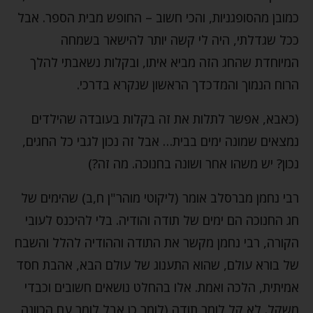
כמובן מהסופגניות, והכי חשוב – החופש מבית הספר. אבל
ככל שגדלתי, היה לי קשה יותר להישאר בשמחה
המיוחדת שהחג הזה מביא איתו, ובקלות נשאבתי להלך
הרוח הנמוך והמדכדך הראשון שנקרא בדרכי.
(כאבא, אפשר לתלות את זה בקלות בעובדה שהילדים
נמצאים שמונה ימים בבית… אבל זה נכון לגבי כל החגים,
נכון? יש משהו אחר ושונה בחנוכה. מה זה?)
רבי נחמן מברסלב אומר (ליקוטי מוהר"ן ח,ב) שהימים של
חג החנוכה הם ימים של תודה והודיה. בלי להיכנס לעובי
הקורה, רבי נחמן מקשר את התודה וההודיה להלל והשבח
של בורא עולם, שהוא התענוג של עולם הבא, אהבת חסד
אמיתית, הלכה ואמת. אלו בהחלט נושאים חשובים וכבדי
משקל. לא קל לומר תודה (לומר כן אבל לומר עם הכוונה