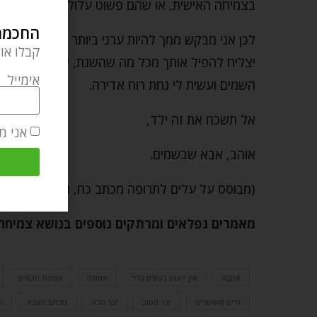
בצמיחה האישית, או שהם פשוט עלולים להרוג אותך 
החכמה 
לכן אני מבקש ממך להיות ערני ביותר ולהסב את ת
קבלו או
יצליח להפיל אותך מכל מה שהשגת, שלא תפסיק ל
אימייל
השמים ועשית לי נחת רוח אדירה.
אל תשכח את זה ילד,
אני מ
אוהב, אבא שבשמים.
(מבוסס על עלים לתרופה מכתב כח, וכן ליקוטי הלכו
מאמרים נפלאים ומרתקים נוספים בנושא צמיחה
אהבה
אין ייאוש בעולם כלל
אמונה
אמונת חכמים
חיים מאושרים
יצר הטוב
יצר הרע
מכתב מאבא
ע