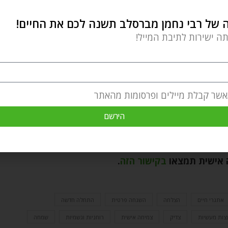
מבפנים, מבחינה רוחנית. שים לב.
של רבי נחמן מברסלב תשנה לכם את החיים!
שומת ליבך לתחבולות של היצר הרע, כדי שתוודא שהוא לא
תה ישירות לתיבת המייל!
שמוח מכל טיפת טוב שעשית, זו שבגללה הרעשת את
אשר קבלת מיילים ופרסומות מהאתר
הירשם
ת, הלכות בכור בהמה טהורה ד, כז).
 אישית תמצאו
בקישור הזה
.
אתגרי חיים
הצלחה
השגחה פרטית
התחלה חדשה
צות מעשיות
צדיק
צמיחה אישית
רוחניות וגשמיות
שמחה