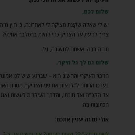
שלום לכם,
יש לי שאלה שקצת מציקה לי לאחרונה, כי חוץ מזה 
צריך לדעת על הצדיק כדי להיות ברסלבר אמיתי?
תודה רבה ואשמח לתשובה, גל.
שלום גם לך גל היקר,
הדבר העיקרי והחשוב הוא – שברגע שיש לנו אמונה
בערכו הרוחני ל"לראות את פני הצדיק". מטרת האמו
אל הקב"ה ואל תורתו, והדרך העיקרית לעשות זאת ה
הכתובות בה.
אולי גם זה יעניין אתכם:
לשמוח “רק” 23 שעות ביממה? איך עושים את זה?