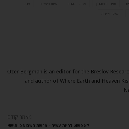
ית
ספר חיי מוהר"ן
עצות והנהגות
עצות מעשיות
צדיק
תפילה אישית
Ozer Bergman is an editor for the Breslov Research
and author of Where Earth and Heaven Kiss
Na
מאמר קודם
לא פשוט להיות עשיר – פרשת השבוע כי תישא