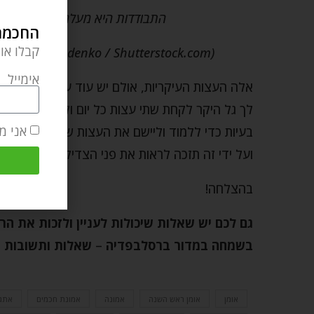
התבודדות היא מעלה עליונה מן ה
החכמה 
קבלו או
(Editorial credit: Olha Solodenko / Shutterstock.com – קרדיט תמונה ראשית של המאמר)
אימייל
אלה העצות העיקריות, אולם יש עוד עצות רבות ונפלאו
לך גל היקר לקחת שתי עצות כל יום וללמוד אותן, ל
אני מ
בעיות כדי ללמוד וליישם את העצות של רבינו. כך ג
ועל ידי זה תזכה לראות את פני הצדיק.
בהצלחה!
גם לכם יש שאלות שיכולות לעניין ולזכות את הר
בשמחה במדור ברסלבפדיה
–
שאלות ותשובות מע
אומן
אומן ראש השנה
אמונה
אמונת חכמים
אתגר