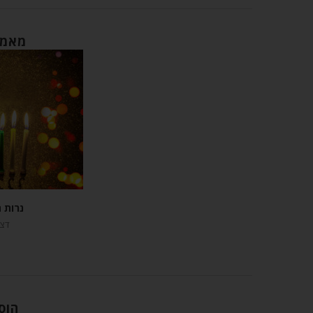
מאמר
נרות ח
דצמבר
הוס