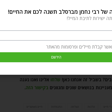
כל! – אחת העצות החשובות של רבי נחמן!
של רבי נחמן מברסלב תשנה לכם את החיים!
תה ישירות לתיבת המייל!
ת שנוכל לקיימן תוך כדי אתגרי וניסיונות החיים. אני מציע
נסות ליישם אותן בחיים שלך, לא חייבים להתמודד עם
אשר קבלת מיילים ופרסומות מהאתר
ם תזכה לעסוק בלימוד הנפלא של רבי נחמן ובקיום עצותיו
הירשם
בים? בשביל זה אנחנו כאן
!
שלחו
אלינו ואנו נענה
ניינות בנושאים שונים ומגוונים
בקישור הזה
.
י חיים
הלכות
הצלחה
התבודדות
חיים מאושרים