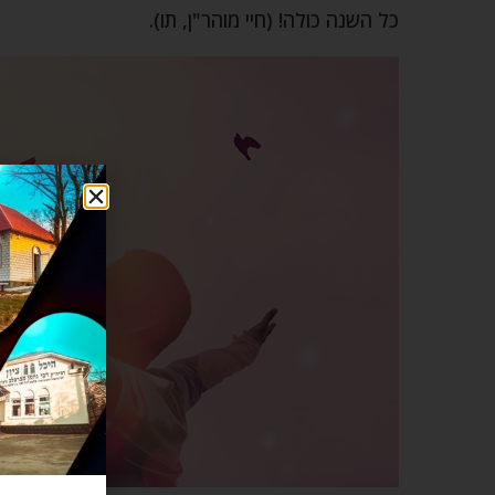
כל השנה כולה! (חיי מוהר"ן, תו).