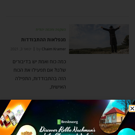
השקפה וחכמה יהודית
מנפלאות ההתבודדות
Chaim Kramer
by
ינואר 3, 2021
כמה כוח ואמת יש בדיבורים
שלנו? אם תפעילו את הכוח
הזה בהתבודדות, התפילה
האישית,
השקפה וחכמה יהודית
התבודדות? הנה כמה