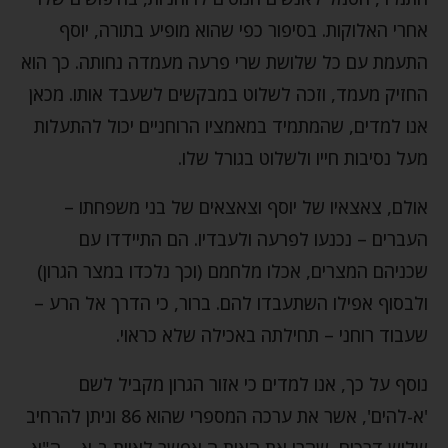
אחרי האלוקות. בסיפור כפי שהוא מופיע בתורה, יוסף
התעמת עם כל שלושת שרי פרעה מעמדה נחותה. כך הוא
החזיק מעמד, וזכה לשלוט במבקשים לשעבד אותו. מכאן
אנו למדים, שהמתמיד במאמציו הרוחניים יכול להתעלות
מעל נסיבות חייו ולשלוט בגורל שלו.
אולם, צאצאיו של יוסף וצאצאים של בני משפחתו –
העברים – נכנעו לפרעה ולעבדיו. הם התיידדו עם
שכניהם המצרים, אכלו מלחמם (וכך נלכדו במצר הגרון)
ולבסוף אפילו השתעבדו להם. ברור, כי הדרך אל הרע –
שעבוד רוחני – תחילתה באכילה שלא כראוי.
נוסף על כך, אנו למדים כי אזור הגרון מקביל לשם
'א-להים', אשר את ערכה המספרי שהוא 86 וניתן להרחיב
שלוש דרכים, שהרי את האות ה אפשר לאיית ב-א – ה"א,