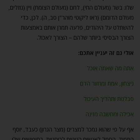
שלו: בשר (מעולם החי), לחם (מעולם הצומח) ויין (נוזלים,
מעולם הדומם) (ראו ליקוטי מוהר"ן סב, ה). לכן, כדי
להשתלט על היהודים, פרעה תמרן אותם באמצעות
הצורך הבסיסי ביותר שלהם – הצורך לאכול.
אולי גם זה יעניין אתכם:
אתה מה שאתה אוכל
ניצחון, אמת ומחזור הדם
סבלנות ותהליך העיכול
אכילה ומחשבה מזינה
אף על פי שהוא נמכר למצרים (מצר הגרון) כעבד, יוסף
התמיד, הסמל לאנשים הנוטים לרוחניות, בחיפושים שלו