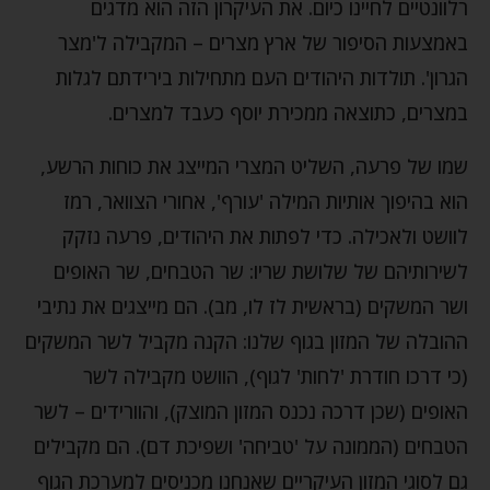
רלוונטיים לחיינו כיום. את העיקרון הזה הוא מדגים
באמצעות הסיפור של ארץ מצרים – המקבילה ל'מצר
הגרון'. תולדות היהודים העם מתחילות בירידתם לגלות
במצרים, כתוצאה ממכירת יוסף כעבד למצרים.
שמו של פרעה, השליט המצרי המייצג את כוחות הרשע,
הוא בהיפוך אותיות המילה 'עורף', אחורי הצוואר, רמז
לוושט ולאכילה. כדי לפתות את היהודים, פרעה נזקק
לשירותיהם של שלושת שריו: שר הטבחים, שר האופים
ושר המשקים (בראשית לז לו, מב). הם מייצגים את נתיבי
ההובלה של המזון בגוף שלנו: הקנה מקביל לשר המשקים
(כי דרכו חודרת 'לחות' לגוף), הוושט מקבילה לשר
האופים (שכן דרכה נכנס המזון המוצק), והוורידים – לשר
הטבחים (הממונה על 'טביחה' ושפיכת דם). הם מקבילים
גם לסוגי המזון העיקריים שאנחנו מכניסים למערכת הגוף