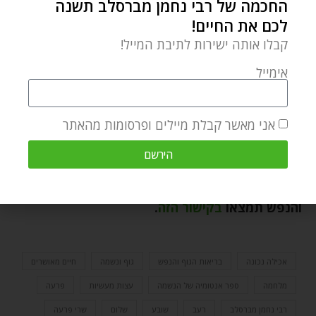
עליו. בעוד מאכלים בריאים יסייעו בפיתוח המוח, למאכלים
החכמה של רבי נחמן מברסלב תשנה
לכם את החיים!
מזיקים תהיה השפעה הפוכה. הדבר לא תלוי בכשרותו של
קבלו אותה ישירות לתיבת המייל!
המזון בלבד, אלא גם במידת היותו מזין או 'מזיק' וכן בדרך
בה אנו אוכלים.
אימייל
(המאמר מבוסס על דברי המחבר בספרו
אנטומיה של
אני מאשר קבלת מיילים ופרסומות מהאתר
הנשמה
.
כנסו ותיהנו
מהמבצעים המיוחדים
של חנות
האתר שלנו!
).
הירשם
מאמרים מרתקים נוספים בנושא
בריאות – הגוף
והנפש
תמצאו
בקישור הזה
.
אכילה נכונה
בריאות הגוף והנפש
גוף ונשמה
חיים מאושרים
מלחמה
ספר אנטומיה של הנשמה
עצות מעשיות
פרעה
רבי נחמן מברסלב
רעב
שובע
שלום
שרי פרעה