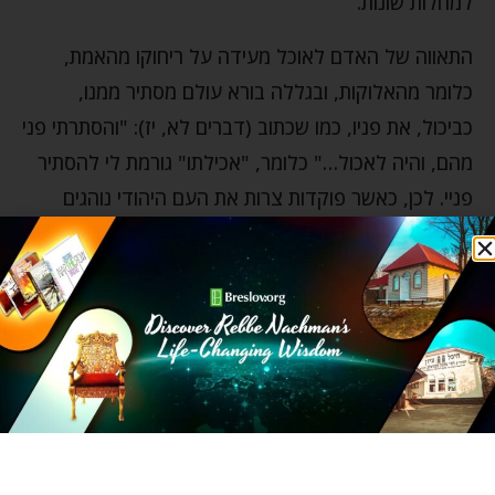
למחלות שונות.
התאווה של האדם לאוכל מעידה על ריחוקו מהאמת,
כלומר מהאלוקות, ובגללה בורא עולם מסתיר ממנו,
כביכול, את פניו, כמו שכתוב (דברים לא, יז): "והסתרתי פני
מהם, והיה לאכול…" כלומר, "אכילתו" גורמת לי להסתיר
פניי. לכן, כאשר פוקדות צרות את העם היהודי נוהגים
לצום, זאת משום שהצום מעיד על שבירת רצונו של
האדם, ועל ידי זה מהפך את התהליך השלילי ומביא לגילוי
האלוקות (ליקוטי מוהר"ן, מז).
דבר נוסף ומעניין שרבי נחמן מלמד אותנו בעניין האוכל
והאכילה שלנו הוא – שהתכונות האישיות שלנו תלויות אף
הן בתפריט שלנו (ספר המידות, דעת א, ב), שהאוכל מזין
את האדם – הן בגשמיות והן ברוחניות – ובכך הוא משפיע