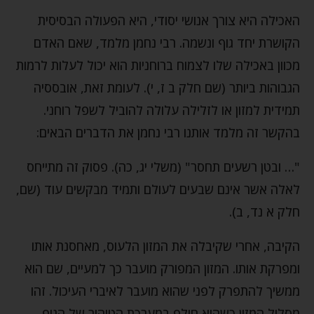
האכילה היא צורך אנושי יסודי, היא הפעולה הבסיסית
הקושרת יחד גוף ונשמה. רבי נחמן מלמד, שאם האדם
מכוון באכילה שלו לצמוח ברוחניות הוא יכול לעלות לרמות
הגבוהות ביותר (שם חלק ב ז, י). לעומת זאת, אובססיה
תמידית למזון או לזלילה עלולה להוביל לשפל רוחני.
בהקשר זה מלמד אותנו רבי נחמן את הדברים הבאים:
"… ובטן רשעים תחסר" (משלי יג, כה). פסוק זה מתייחס
לאלה אשר אינם שבעים לעולם ותמיד מבקשים עוד (שם,
חלק א נד, ב).
הקיבה, אחרי שקיבלה את המזון הלעוס, מאחסנת אותו
ומפרקת אותו. המזון המפורק מועבר כך למעיים, שם הוא
ממשיך להתפרק לפני שהוא מועבר לאיברי העיכול. זהו
מסלול המזון כשהוא חולף במערכת הטיהור של הגוף.