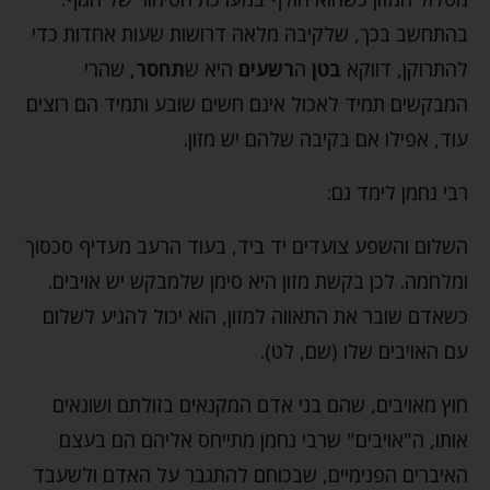
בהתחשב בכך, שלקיבה מלאה דרושות שעות אחדות כדי
להתרוקן, דווקא
בטן
ה
רשעים
היא ש
תחסר
, שהרי
המבקשים תמיד לאכול אינם חשים שובע ותמיד הם רוצים
עוד, אפילו אם בקיבה שלהם יש מזון.
רבי נחמן לימד גם:
השלום והשפע צועדים יד ביד, בעוד הרעב מעדיף סכסוך
ומלחמה. לכן בקשת מזון היא סימן שלמבקש יש אויבים.
כשאדם שובר את התאווה למזון, הוא יכול להגיע לשלום
עם האויבים שלו (שם, לט).
חוץ מאויבים, שהם בני אדם המקנאים בזולתם ושונאים
אותו, ה"אויבים" שרבי נחמן מתייחס אליהם הם בעצם
האיברים הפנימיים, שבכוחם להתגבר על האדם ולשעבד