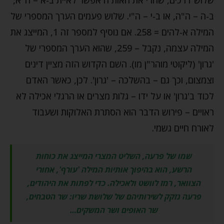
ב-ה – ה"ה, או ב-י – ה"י. שלוש פעמים הערך המספרי של
המילה א-להים = 258. אם נוסיף למספר זה 1, המייצג את
המילה עצמה, נקבל – 259, שהוא הערך המספרי של
'גרון' (ליקוטי מוהר"ן מו). השם הקדוש הזה מציין דינים
וצמצום, וכך גם – בהשלכה – 'גרון'. לכן, כאשר האדם
לכוד ב'גרון' או על ידו – גלות מצרים או הרגלי אכילה לא
ראויים – פירוש הדבר הוא הסתרת האלוקות ושעבוד
לאורח חיים גשמי.
שמו של פרעה, השליט המצרי המייצג את כוחות
הרשע, הוא בהיפוך אותיות המילה 'עורף', אחורי
הצוואר, רמז לוושט ולאכילה. כדי לפתות את היהודים,
פרעה נזקק לשירותיהם של שלושת שריו: שר הטבחים,
שר האופים ושר המשקים…