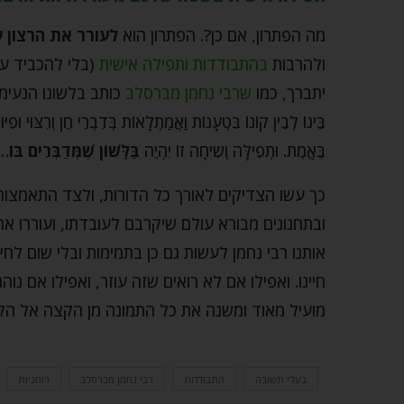
מה הפתרון, אם כן?. הפתרון הוא
לעורר את הרצון ע
ולהרבות
בהתבודדות ותפילה אישית
(בלי להכביד ע
יתברך, כמו
שרבי נחמן מברסלב
כותב בלשונו הנעימה: "לְהִת
בֵּינוֹ לְבֵין קוֹנוֹ בִּטְעָנוֹת וַאֲמַתְלָאוֹת בְּדִבְרֵי חֵן וְרִצּוּי וּפִיּוּ
בֶּאֱמֶת. וּתְפִילָּה וְשִֹיחָה זוֹ יִהְיֶה
בַּלָּשׁוֹן שֶׁמְּדַבְּרִים בּוֹ
"
כך עשו הצדיקים לאורך כל הדורות, ולצד התאמצו
ובתחנונים מבורא עולם שיקרבם לעובדתו, ועוררו א
אותנו רבי נחמן לעשות גם כן בתמימות ובלי שום לח
חיינו. ואפילו אם לא רואים שזה עוזר, ואפילו אם נוה
מועיל מאוד ומשנה את כל התמונה מן הקצה אל הקצה
בעלי תשובה
התבודדות
רבי נחמן מברסלב
רוחניות