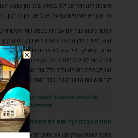
פשוטה לזה היא של ילד בכיתה שכל זמן שהוא רוצה 
כל שכן לא להענישו בפועל. אבל אם אין לו רצון… לא
כאשר משהו כבד לנו עומדות בפנינו שתי אפשרויות:
הוא נפשי, חיזוק היכולת לסחוב הוא בנקודת הרצון
סוחב משא יקר של זהב לא אכפת לו כלל להזיע בשב
ולמה הוא לא יוכל לסבול את הקושי לזמן מרובה. ק
אובייקטיבית הוא לא גדול כלל ומה שחסר היא רק נ
יקר וחשיבות הדבר קשה וכבד מאוד להתאמץ אפילו
אל תדחיקו את הצורך לעשות דברים מתוך תענוג 
שהחבילה המקורית היא קט
התורה כבדה לך? זאת לא התורה האמיתית!
בספר ישעיה (פרק מג) יש פסוק: "וְלֹא אֹתוִי קָרָאתָ יַעֲקֹ