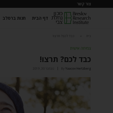
צור קשר
דף הבית
חנות ברסלב
בית
»
כבד לכם? תרצו!
צמיחה אישית
כבד לכם? תרצו!
Yaacov Hertzberg
By
נובמבר 30, 2019