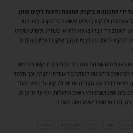
ל ידי התבוננות ביקרת המצוות והזכות לקיים אותן
,
ל עצמכם) ולבקש במילים פשוטות להתקרב לעבודתו
ְבּוֹדֵד לְבַדּוֹ בְּאֵיזֶה חֶדֶר אוֹ בַּשָֹֹּדֶה, וּלְפָרֵשׁ שִֹיחָתוֹ
ס, לְבַקֵּשׁ וּלְהִתְחַנֵּן מִלְּפָנָיו יִתְבָּרַךְ שֶׁיְּקָרְבוֹ אֵלָיו לַעֲבוֹדָתוֹ
…
תם בעבודת השם הם עסקו בהתבודדות וביקשו ברחמים
ת הכיסופים והרצונות להתקרב לעבודתו יתברך, וכך מלמד
ץ, פשוט לדבר עם הקב"ה יום יום ולבקש על נפשנו ועל
גים בזה ימים ושנים ולא רואים התעלות, אף על פי כן זה
, ובוודאי מועיל שלא ניסוג לאחור.
רצון
שינוי
תורה
תפילה אישית
תשובה