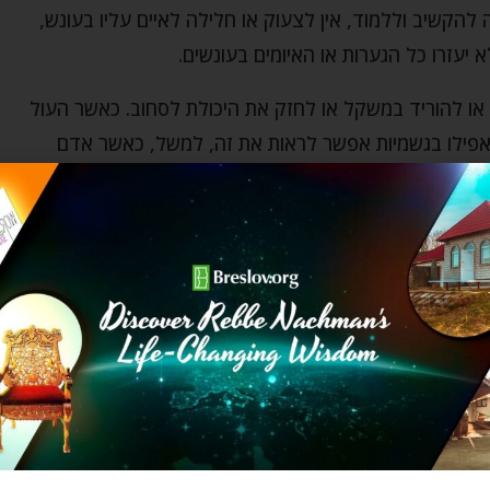
להקשיב וללמוד, אין לצעוק או חלילה לאיים עליו בעונש,
 יעזרו כל הגערות או האיומים בעונשים.
 או להוריד במשקל או לחזק את היכולת לסחוב. כאשר העול
. אפילו בגשמיות אפשר לראות את זה, למשל, כאשר אדם
יל זה, אבל אם הוא סוחב משהו כבד בלי להבין על מה
ל וחומר, כאשר מדובר בעולן של התורה והמצוות, שמבחינה
קודת הרצון שלא מאירה, ואז כמו במשל, אם לא מבינים את
 מעט בשבילו.
והנאה ולא מתוך כפייה! כשתציפו את ההרגשה הזו תגלו
נה וקלה לנשיאה ולא משא כבד…
ב כִּי יָגַעְתָּ בִּי יִשְׂרָאֵל". אומר המגיד מדובנא ז"ל משל על