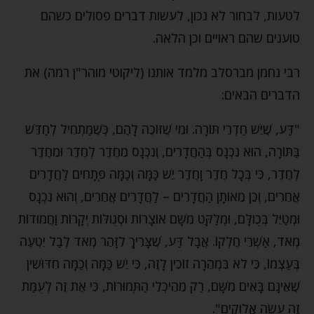
לטעות, לבחור לא נכון, לעשות דברים פסולים כשהם
טוענים שהם ראויים וכן הלאה.
רבי נחמן מברסלב מלמד אותנו (ליקוטי מוהר"ן רמה) את
הדברים הבאים:
"דַּע, שֶׁיֵּשׁ חַדְרֵי תּוֹרָה. וּמִי שֶׁזּוֹכֶה לָהֶם, כְּשֶׁמַּתְחִיל לְחַדֵּשׁ
בַּתּוֹרָה, הוּא נִכְנָס בְּהַחֲדָרִים, וְנִכְנָס מֵחֶדֶר לְחֶדֶר וּמֵחֶדֶר
לְחֶדֶר, כִּי בְּכָל חֶדֶר וָחֶדֶר יֵשׁ כַּמָּה וְכַמָּה פְּתָחִים לַחֲדָרִים
אֲחֵרִים, וְכֵן מֵאוֹתָן הַחֲדָרִים – לַחֲדָרִים אֲחֵרִים, וְהוּא נִכְנָס
וּמְטַיֵּל בְּכֻולָּם, וּמְלַקֵּט מִשָּׁם אוֹצָרוֹת וּסְגֻולּוֹת יְקָרוֹת וַחֲמוּדוֹת
מְאֹד, אַשְׁרֵי חֶלְקוֹ. אֲבָל דַּע, שֶׁצָּרִיךְ לִזָּהֵר מְאֹד לְבַל יִטְעֶה
בְּעַצְמוֹ, כִּי לֹא בִּמְהֵרָה זוֹכִין לָזֶה, כִּי יֵשׁ כַּמָּה וְכַמָּה חִדּוּשִׁין
שֶׁאֵינָם בָּאִים מִשָּׁם, רַק מֵהֵיכְלֵי הַתְּמוּרוֹת, כִּי אֶת זֶה לְעֻמַּת
זֶה עָשָׂה אֱלֹוקִים".