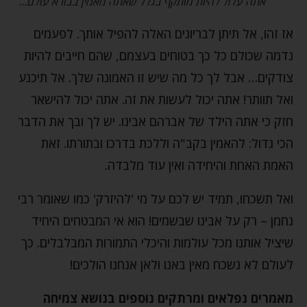
אתה עלול להיות מותקף בגלל שאתה מאמין בבורא עולם…
אז זהו, אל תיתן לבריונים האלה להפיל אותך. לפעמים
נדמה שכולם כל כך בטוחים בעצמם, שהם חייבים להיות
צודקים… אבל לך כל מה שיש זו האמונה שלך. אל תיכנע
ואל תוותר! אתה יכול לעשות את זה. אתה יכול להישאר
חזק כי אתה הילד של אברהם אבינו. יש לך ובך את הדבר
הכי גדול: להאמין בקב"ה וללכת בדרכו ובתורתו. זאת
האמת האחת והיחידה ואין עוד מלבדה.
ואל תשכחו, תמיד יש לכם על מי 'להיזרק' כמו שאומר רבי
נחמן – רק על אבינו שבשמים! הוא אי המבטחים היחיד
שיציל אותנו מכל עולמות והיכלי התמורות המבלבלים. כך
לעולם לא נשכח מאין באנו ולאן אנחנו הולכים!
מאמרים נפלאים ומרתקים נוספים בנושא צמיחה