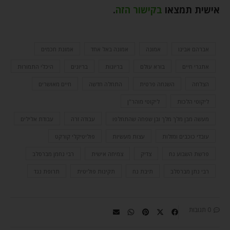
אישית תמצאו
בקישור הזה
.
אברהם אבינו
אמונה
אמונה באל אחד
אמונת חכמים
אתגרי חיים
בורא עולם
בריונות
בריונים
היכלי התמורות
הצלחה
השגחה פרטית
התחלה חדשה
חיים מאושרים
ליקוטי הלכות
ליקוטי מוהר"ן
מעשה מבן מלך מלך ובן שפחה שהתחלפו
עבודה זרה
עבודת אלילים
עובדי כוכבים ומזלות
עצות מעשיות
פוליטיקלי קורקט
פרשת השבוע נח
צדיק
צמיחה אישית
רבי נחמן מברסלב
רבי נתן מברסלב
תיבת נח
תקינות פוליטית
תרופת נגד
0 תגובות