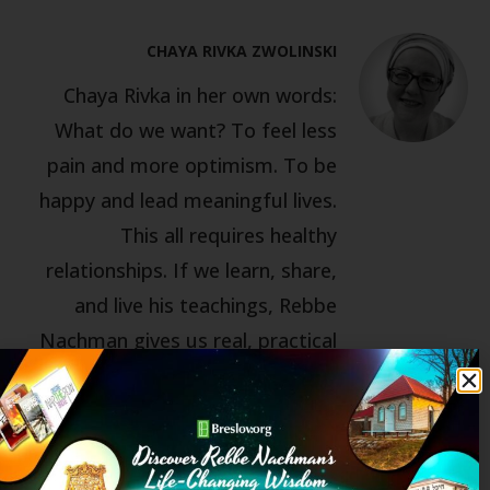
CHAYA RIVKA ZWOLINSKI
Chaya Rivka in her own words:
What do we want? To feel less
pain and more optimism. To be
happy and lead meaningful lives.
This all requires healthy
relationships. If we learn, share,
and live his teachings, Rebbe
Nachman gives us real, practical
tools to improve all our
relationships—with Hashem, with
ourselves, and with each other.
Chaya Rivka Zwolinski