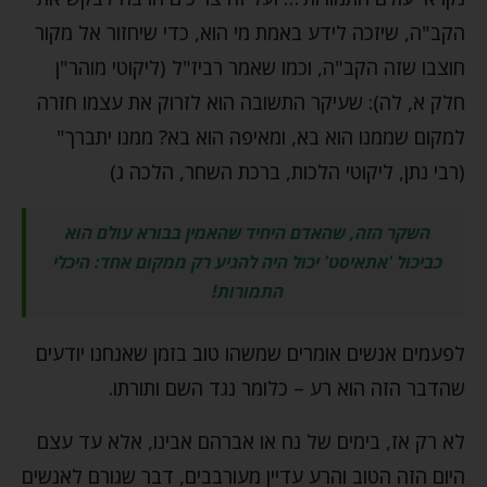
הקב"ה, שיזכה לידע באמת מי הוא, כדי שיחזור אל מקור
חוצבו שזה הקב"ה, וכמו שאמר רביז"ל (ליקוטי מוהר"ן
חלק א, לה): שעיקר התשובה הוא לזרוק את עצמו חזרה
למקום שממנו הוא בא, ומאיפה הוא בא? ממנו יתברך"
(רבי נתן, ליקוטי הלכות, ברכת השחר, הלכה ג)
השקר הזה, שהאדם היחיד שהאמין בבורא עולם הוא
כביכול 'אתאיסט' יכול היה להגיע רק ממקום אחד: היכלי
התמורות!
לפעמים אנשים אומרים שמשהו טוב בזמן שאנחנו יודעים
שהדבר הזה הוא רע – כלומר נגד השם ותורתו.
לא רק אז, בימים של נח או אברהם אבינו, אלא עד עצם
היום הזה הטוב והרע עדיין מעורבבים, דבר שגורם לאנשים