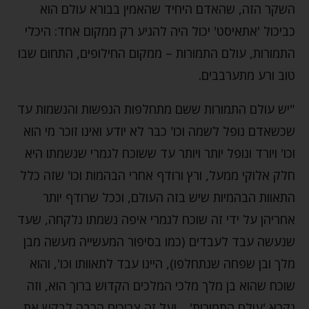
השקר הזה, שהאדם היחיד שהאמין בבורא עולם הוא
כביכול 'אתאיסט' יכול היה להגיע רק ממקום אחד: היכלי
התמורות, עולם התמורות – ממקום החילופים, התחום שבו
טוב ורע מתערבבים.
"יש עולם התמורות ששם מתחלפות הנפשות והנשמות עד
שכשאדם נופל לשמה וכו' כבר לא יודע ואינו זוכר מי הוא
וכו' ויורד ונופל יותר ויותר עד ששוכח לגמרי שנשמתו היא
חלק אלוקי ממעל, ורץ ורודף אחרי הבהמות וכו' שזה כלל
התאוות הבהמיות שיש בזה העולם, וככל שרודף יותר
אחריהן על ידי זה שוכח לגמרי איפה נשמתו נלקחה, שעד
שנעשה עבד לעבדים (כמו בסיפור המעשייה מעשה מבן
מלך ובן שפחה שנתחלפו), היינו עבד לתאוותו וכו', והוא
שוכח שהוא בן מלך מלכי המלכים הקדוש ברוך הוא, וזה
נקרא 'עולם התמורות'… ועל זה צריכים הרבה לבקש את