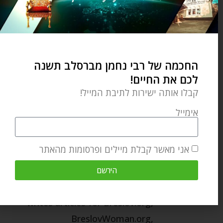
“discovered” Rebbe Nachman
decades ago and credits his
profound wisdom with helping
her develop her life path. She
החכמה של רבי נחמן מברסלב תשנה
loves sharing Breslov teachings
לכם את החיים!
with women in her classes and
קבלו אותה ישירות לתיבת המייל!
workshops, so they too, can
אימייל
benefit from these exciting, life-
changing ideas. Chaya Rivka has
אני מאשר קבלת מיילים ופרסומות מהאתר
written books (Therapy
Revolution-HCI, The Parent-Child
הירשם
Dance-Feldheim, and otehrs)
writes articles for Breslov.org,
BreslovWoman.org,