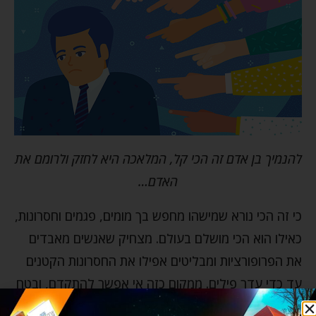
להנמיך בן אדם זה הכי קל, המלאכה היא לחזק ולרומם את
האדם…
כי זה הכי נורא שמישהו מחפש בך מומים, פגמים וחסרונות,
כאילו הוא הכי מושלם בעולם. מצחיק שאנשים מאבדים
את הפרופורציות ומבליטים אפילו את החסרונות הקטנים
עד כדי עדר פילים. ממקום כזה אי אפשר להתקדם, ובטח
לא להיות מלך. ביקורת היא דבר נורא. היא הורסת בתים