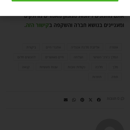
מלכה!
אתם מוזמנים ליהנות ממגוון מאמרים מרתקים
ומעניינים בנושא חברה והשקפה ב
קישור הזה
.
אזמרה
אליזבת מלכת אנגליה
אתגרי חיים
ביקורת
המלך ג'ורג' השישי
הצלחה
חיים מאושרים
להגשים חלום
מלך
מלכה
נקודות טובות
עצות מעשיות
קנאה
תודה
תחרות
0 תגובות