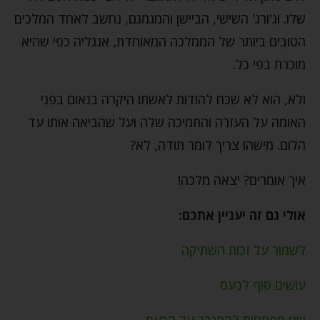
שלו. וג'ורג' השישי, הביישן והמגמגם, נחשב לאחד המלכים
הטובים ביותר של הממלכה המאוחדת, אנגליה כפי שהיא
מוכרת בפי כל.
ולא, הוא לא שכח להודות לאשתו היקרה בנאום בפני
האומה על העזרה והתמיכה שלה ועל שהביאה אותו עד
הלום. מישהו צריך לומר תודה, לא?
איך אומרים? יצאה מלכה!
אולי גם זה יעניין אתכם:
לשמור על זכות השתיקה
עושים סוף לכעס
שני מפתחות להתגבר על הכעס