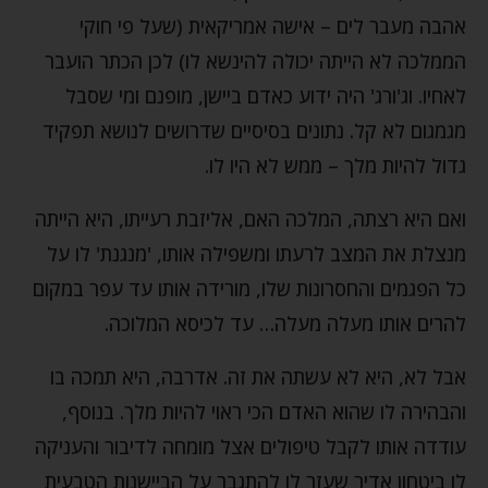
אהבה מעבר לים – אישה אמריקאית (שעל פי חוקי
הממלכה לא הייתה יכולה להינשא לו) לכן הכתר הועבר
לאחיו. וג'ורג' היה ידוע כאדם ביישן, מופנם ומי שסבל
מגמגום לא קל. נתונים בסיסיים שדרושים לנושא תפקיד
גדול להיות מלך – ממש לא היו לו.
ואם היא רצתה, המלכה האם, אליזבת רעייתו, היא הייתה
מנצלת את המצב לרעתו ומשפילה אותו, 'מנגנת' לו על
כל הפגמים והחסרונות שלו, מורידה אותו עד עפר במקום
להרים אותו מעלה מעלה… עד לכיסא המלוכה.
אבל לא, היא לא עשתה את זה. אדרבה, היא תמכה בו
והבהירה לו שהוא האדם הכי ראוי להיות מלך. בנוסף,
עודדה אותו לקבל טיפולים אצל מומחה לדיבור והעניקה
לו ביטחון אדיר שעזר לו להתגבר על הביישנות הטבעית