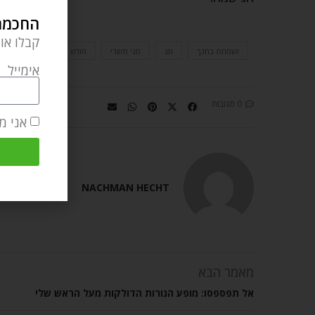
החכמה 
קבלו או
ושמחת בחגך
חג
חגי תשרי
חודש חשוון
חסדים
אימייל
0 תגובות
אני מ
NACHMAN HECHT
מאמר הבא
אל תפספסו: מופע הנורות הדולקות מעל הראש שלי