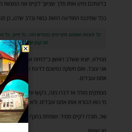
בדעתכם מיהו אותו מלך שציווך לקיים את המצוות הלל
ככל שתיכנס התודעה הזאת במוח ובלב שלנו, כן ת
כל מצווה שאתם מקיימים בחודש הזה, כל חיוך, כל ח
חג קטן שלכם. זו המעלה
ממילא, יוצא ששלב ראשון ב"לחיות את המצוות" הוא
אני עובד. ואם חשקה נפשכם לדעת זאת, גשו אל ארו
אתם עובדים.
מנותקים מזה? אז דברו מזה, בקשו על זה. קראו א
מי הוא הבורא אותו אתם עובדים. ולא רק, התפללו ש
ואז, תוכלו לקיים תמיד: ושמחת בחגך! בחג הקטן ש
חג שמח!