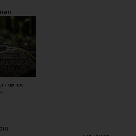
מאמר
פסח שני – תמ
אפריל
הוס