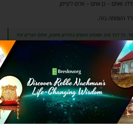
ו. ואתם – כן אתם – זוכים לקיימן.
גדל השמחה בזה.
סד, כל דבר טוב שאתם עושים בחודש חשוון, אתם יוצרים עוד
 הנפלאה של חודש זה! חג שמח…
 לוודא שאני אכן יודע (לפחות באמונה במה שכתוב) את מי
ן הספרים, הוציאו סידור, עברו קטע קטע ותראו את מי
ת זה שוב ושוב, עד שתיכנס אל הלב שלכם הדעת הפשוטה
תתחילו לחיות את זה, ותזכו לשמוח במצוות שלכם.
לכם, שהוא כל מצווה שאתם זוכים לשמוח ולחיות אותה!