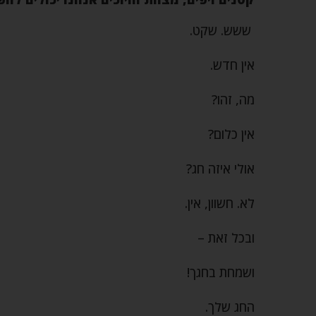
ששש. שקט.
אין חדש.
מה, זהו?
אין כלום?
אולי איזה חג?
לא. חשוון, אין.
ובכל זאת –
ושמחת בחגך!
החג שלך.