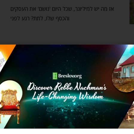
אז מה יש למיליונר, שכל היום 'נושם' את העסקים
והכסף שלו, לתת? רגע לפני
מעגל החיים
חשוון – תודה שבחרת בי!
Nachman Hecht
by
אוקטובר 29, 2020
לפעמים, מספיק לעצום עיניים, להיות בשקט לכמה
רגעים ולהרגיש את הזכות הנפלאה שנפלה בחלקנו