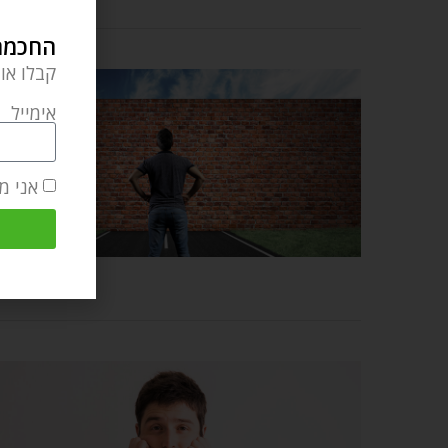
החכמה 
קבלו או
אימייל
אני מ