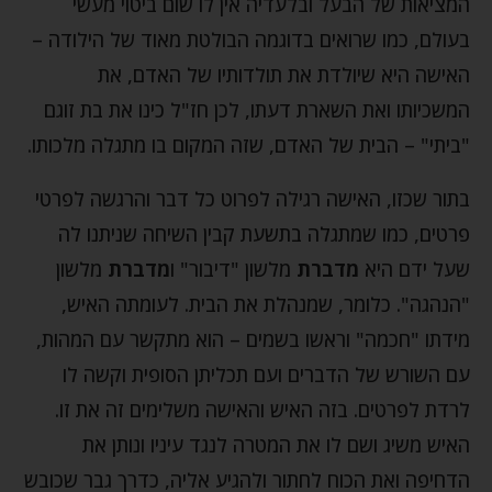
המציאות של הבעל ובלעדיה אין לו שום ביטוי מעשי
בעולם, כמו שרואים בדוגמה הבולטת מאוד של הילודה –
האישה היא שיולדת את תולדותיו של האדם, את
המשכיותו ואת השארת דעתו, לכן חז"ל כינו את בת זוגם
"ביתי" – הבית של האדם, שזה המקום בו מתגלה מלכותו.
בתור שכזו, האישה רגילה לפרוט כל דבר והרגשה לפרטי
פרטים, כמו שמתגלה בתשעת קבין השיחה שניתנו לה
שעל ידם היא
מדברת
מלשון "דיבור" ו
מדברת
מלשון
"הנהגה". כלומר, שמנהלת את הבית. לעומתה האיש,
מידתו "חכמה" וראשו בשמים – הוא מתקשר עם המהות,
עם השורש של הדברים ועם תכליתן הסופית וקשה לו
לרדת לפרטים. בזה האיש והאישה משלימים זה את זו.
האיש משיג ושם לו את המטרה לנגד עיניו ונותן את
הדחיפה ואת הכוח לחתור ולהגיע אליה, כדרך גבר שכובש