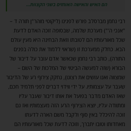
הם האיש והאישה האוחזים בשני הקצוות…
רבי נחמן מברסלב פורש לפנינו (ליקוטי מוהר"ן תורה ד –
"אנכי ה'") מערכת שלמה, שבסופה זוכה האדם לדעת
שכל מאורעותיו הם לטובתו וזאת הבחינה היא מעין עולם
הבא. כחלק ממערכת זו (שראוי ללמוד את כולה בפנים
התורה), כותב רבי נחמן שכאשר אדם עובר על דיבור של
הבורא (שזה למעשה הביטוי של המלכות של השם –
שמצווה ואנו עושים את רצונו), נחקק צירוף רע של הדיבור
שעבר על עצמותיו. על ידי ווידוי דברים לפני תלמיד חכם,
שאז האדם מדבר בפועל את אותו דיבור שעבר עליו
ומתוודה עליו, יוצא הצירוף הרע הזה מעצמותיו ואז גם
זוכה להיכלל באין סוף ולקבל משם הארה לדעתו
מאחדותו וטובו יתברך, וזוכה לדעת שכל מאורעותיו הם