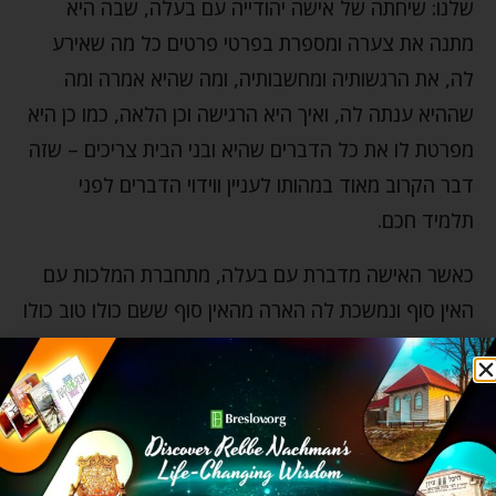
שלנו: שיחתה של אישה יהודייה עם בעלה, שבה היא
מתנה את צערה ומספרת בפרטי פרטים כל מה שאירע
לה, את הרגשותיה ומחשבותיה, ומה שהיא אמרה ומה
שההיא ענתה לה, ואיך היא הרגישה וכן הלאה, כמו כן היא
מפרטת לו את כל הדברים שהיא ובני הבית צריכים – שזה
דבר הקרוב מאוד במהותו לעניין ווידוי הדברים לפני
תלמיד חכם.
כאשר האישה מדברת עם בעלה, מתחברת המלכות עם
האין סוף ונמשכת לה הארה מהאין סוף ששם כולו טוב כולו
אחד, כפי שאומר רבי נחמן בתורה זו, שכך יכולים לזכות
לדעת שכל מאורעותיו הם לטובתו. המאורעות העוברים
עלינו, שייכים לצמצומים של המלכות, וההארה שמאירים
אל תוך הצמצומים הללו, לדעת שהם לטובה – מגיעה
מהאין סוף.