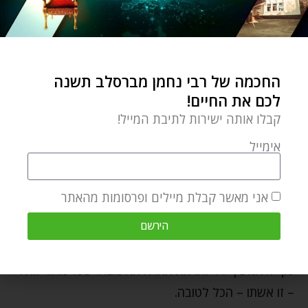
על הבעל לדעת שהוא משמש במערכת האישית שלו
כאותו תלמיד חכם שמשים עצמו כשיריים, ועל ידי
ענוותנותו מכפר על העוונות כמו שכתוב "ואיש חכם
החכמה של רבי נחמן מברסלב תשנה
יכפרנה". כי הבעל, מכיוון ששייך למידת החכמה, לכן שייך
לכם את החיים!
למדת הענווה כי "החכמה מאין תמצא", ובהכרח שלאדם
קבלו אותה ישירות לתיבת המייל!
שיש לו שייכות לחכמה יש לו שייכות גם לענווה, ואם כן,
אימייל
בכל פעם שאשתו מדברת איתו ומספרת לו את כל אשר
על ליבה, נעשה בזעיר אנפין התיקון המובא בתורה זו של
אני מאשר קבלת מיילים ופרסומות מהאתר
ווידוי לפני תלמיד חכם ונמתקים הדינים הנאחזים במלכות,
ועל ידי זה יכול גם הבעל לזכות לזאת – לשפוך כל ליבו
הירשם
נוכח פני השם ולזכות לכפרת כל עוונותיו, להיות נכלל באין
סוף ולהמשיך לדעתו את הארה החשובה: שכל מאורעותיו
– זו אשתו – הכל לטובה.