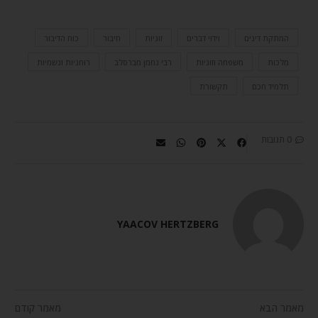
המתקת דינים
וידוי דברים
זוגיות
חיבור
כוח הדיבור
מלכות
משפחה וזוגיות
רבי נחמן מברסלב
רוחניות וגשמיות
תלמיד חכם
תקשורת
0 תגובות
YAACOV HERTZBERG
מאמר הבא
מאמר קודם