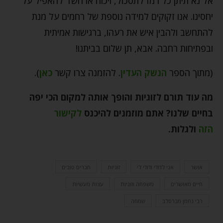
אל נא תיתן כל רמז לתסכול, ויכוח או חשד להאפיל על
יחסינו. אנו זקוקים למידה נוספת של רחמים על מנת
להתחשב ולהבין איש את רעהו, ברגישות אמיתית
ובפתיחות רחבה. אבא, תן שלום בביתנו!
(מתוך הספר
הנשק העדין
. להזמנה צרו קשר
כאן
).
מה עוד תורם לזוגיות והופך אותה למקום הכי יפה
בחיים שלנו? אתם מוזמנים להיכנס
לקישור
הזה
ולגלות.
אושר
אני לדודי ודודי לי
זוגיות
חברים טובים
חיים מאושרים
משפחה וזוגיות
עצות מעשיות
רבי נחמן מברסלב
שמחה