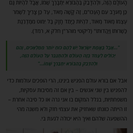
הָעוֹלָם הַזֶּה, וּלְהִדָּבֵק בְּהַבּוֹרֵא יִתְבָּרַךְ שְׁמוֹ, אֲבָל לִהְיוֹת גַּם
כֵּן מְעֹרָב עִם הָעַכּוּ"ם, זֶה קָשֶׁה מְאֹד, עַל כֵּן צָרִיךְ לִשְׁמֹר
עַצְמוֹ מְאֹוד מְאֹוד, לִהְיוֹת כְּיָתֵד חָזָק בַּל יִמֹּוט מִמַּדְרֵגַת
כַּשְׁרוּתוֹ וְיַהֲדוּתוֹ" (ליקוטי מוהר"ן חלק א, רמד).
"…אֲבָל בֶּאֱמֶת יִשְׂרָאֵל יֵשׁ לָהֶם כֹּוחַ יוֹתֵר מִמַּלְאָכִים, וְהֵם
יְכוֹלִים לַעֲמֹד בְּזֶה הָעוֹלָם וּלְהִתְגַּבֵּר עַל הָעוֹלָם הַזֶּה,
וּלְהִדָּבֵק בְּהַבּוֹרֵא יִתְבָּרַךְ שְׁמוֹ
…"
אבל אם בורא עולם הפגיש בינינו, הרי הופכים עולמות כדי
להפגיש בין שני אנשים – בין אם זה מסיבות עסקיות,
משפחתיות, בגלל המקום בו אני גרה או כל סיבה אחרת –
זו הייתה כוונתו שאחזיק את עצמי חזק ולא משנה מהי
ההשפעה שלהם ואיך היא יכולה לגעת בי.