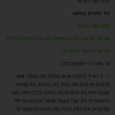
הבנה שזה לא טוב.
עוד כותרות בנושא:
לגעת שוב בפסגה
אם יש לכם את צרור המפתחות הזה אתם מסודרים בחיים
בלי יום רע אחד בחיים שלי
וכך אומר רבי נחמן מברסלב:
"… כִּי לֹא דַּי לְהָאָדָם שֶׁהוּא בָּעוֹלָם הַזֶּה הַשָּׁפָל, אֲשֶׁר
מַלְאָכִים אֵין לָהֶם כֹּוחַ לַעֲמֹד בְּזֶה הָעוֹלָם, כְּמוֹ שֶׁמָּצִינוּ
שֶׁפַּעַם אַחַת בָּאוּ מַלְאָכִים בְּזֶה הָעוֹלָם וְנִלְכְּדוּ מְאֹד (זוהר
בראשית דף נח). אֲבָל בֶּאֱמֶת יִשְׂרָאֵל יֵשׁ לָהֶם כֹּוחַ יוֹתֵר
מִמַּלְאָכִים, וְהֵם יְכוֹלִין לַעֲמֹד בְּזֶה הָעוֹלָם וּלְהִתְגַּבֵּר עַל