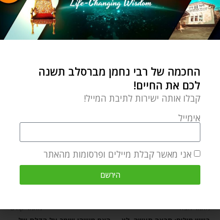
numerous other publications; is a
consultant to Breslov Research
Institute and director of BRI
Women it's women's program;
and is the director of curriculum
החכמה של רבי נחמן מברסלב תשנה
לכם את החיים!
and program marketing at
קבלו אותה ישירות לתיבת המייל!
BreslovCampus.org. She leads
tours for women to Uman with
אימייל
the BRI Uman Experience, and
speaks in a variety of venues. She
אני מאשר קבלת מיילים ופרסומות מהאתר
lives in Brooklyn, NY.
הירשם
מאמר הבא
מאמר קודם