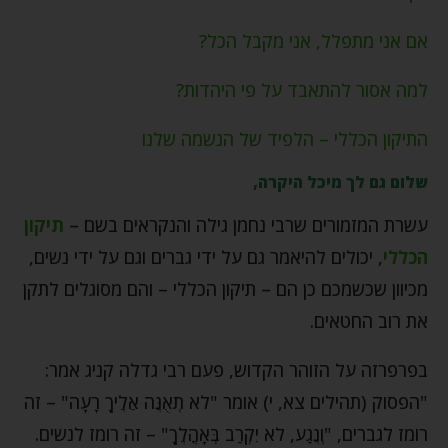
אם אני מתפלל, אני מקבל הכל?
למה אסור להתאבד על פי היהדות?
התיקון הכללי – הלפיד של הנשמה שלנו
שלום גם לך מיכל היקרה,
עשרת המזמורים שרבי נחמן גילה והנקראים בשם –
תיקון
הכללי
, יכולים להיאמר גם על ידי גברים וגם על ידי נשים,
מכיוון שכשמכם כן הם – תיקון הכללי – והם מסוגלים לתקן
את רוב החטאים.
בפרפרזה על הזוהר הקדוש, פעם רבי גדלה קניג אמר:
"הפסוק (תהילים צא, י) אומר "לֹא תְאֻנֶּה אֵלֶיךָ רָעָה" – זה
רומז לגברים, "וְנֶגַע, לֹא יִקְרַב בְּאָהֳלֶךָ" – זה רומז לנשים.