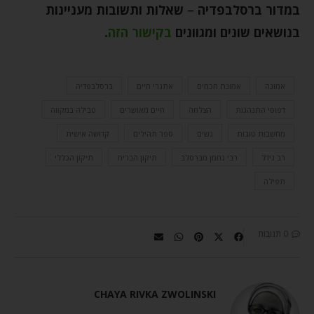
במדור ברסלבפדיה
–
שאלות ותשובות מעניינות
בנושאים שונים ומגוונים
בקישור הזה
.
אמונה
אמונת חכמים
אתגרי חיים
ברסלבפדיה
דפוסי התנהגות
הצלחה
חיים מאושרים
טבילה במקווה
מחשבות טובות
נשים
ספר תהילים
קדושה אישית
רב גידל
רבי נחמן מברסלב
תיקון הברית
תיקון הכללי
תפילה
0 תגובות
CHAYA RIVKA ZWOLINSKI