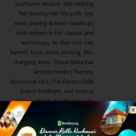
profound wisdom with helping
her develop her life path. She
loves sharing Breslov teachings
with women in her classes and
workshops, so they too, can
benefit from these exciting, life-
changing ideas. Chaya Rivka has
written books (Therapy
Revolution-HCI, The Parent-Child
Dance-Feldheim, and otehrs)
writes articles for Breslov.org,
BreslovWoman.org,
PsychCentral.com,
HealthyJewishCooking.com, and