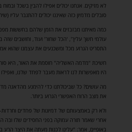
לא מזיקים. אנחנו יכולים אפילו להבין בשכל ובמוח
סובלים מדמיון כזה שאיננו יכולים להתגבר עליו (שיחו
כמה מאיתנו מבזבזים את הזמן שלהם בחששות מפני 
עולמי חשך עליך', 'הכל שחור' ועוד, וחושבים שזה
התסריט הגרוע מכל ומשכנעים את עצמנו שהוא אמית
חשיכת "מדמה האשליה" חוסמת את האור, היא סות
היו מאפשרות לנו לראות מעבר לפחד שלנו, ואפילו ל
מה עושים? כל שביכולתנו כדי להימנע מהדאגה מדמי
את מצב הרוח האפשרי הגרוע ביותר.
ולא רק באמצעותם של דמיונות של פחדים וחרדות-סר
אחרי שאמר תורה עמוקה בפני החסידים שלו ובה התיי
באופיים, אמר: "עלינו לכנות מעתה את היצר הרע 