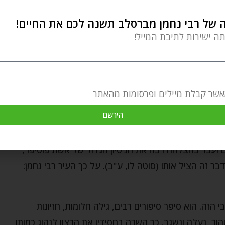
ל ממני. אל תיתן לעולם לרמות אותך! (שיחות הר"ן נא).
של רבי נחמן מברסלב תשנה לכם את החיים!
וחניים והקרבה שלנו לבורא עולם: האם אנחנו באמת מסורים
תה ישירות לתיבת המייל!
אומרים לעצמנו וכפי שהיינו רוצים שאחרים יאמינו?
ביא עלינו חושך הוא מביא לתוך המוח שלנו אור, חכמה
אשר קבלת מיילים ופרסומות מהאתר
אפילו את הלילות החשוכים שלנו לימים בהירים ביותר. זהו
הירשם
 ועבר בהצלחה רבה את הניסיון הגדול של אשת פוטיפר,
דבר זה הציל אותו (סוטה לו, ע"ב). על כך העיר רבי נחמן:
הזה. הוא סיפר סיפורים רבים, גילה חלומות, חזיונות
הור, נעלה ונשגב. כך השרה בחסידיו את הרצון לנהוג כמותו