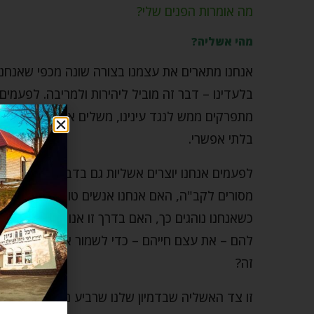
מה אומרות הפנים שלי?
מהי אשליה?
אנחנו מתארים את עצמנו בצורה שונה מכפי שאנחנ
בלעדינו – דבר זה מוביל ליהירות ולמריבה. לפעמי
מתפרקים ממש לנגד עינינו, משלים את עצמנו וחושבי
בלתי אפשרי.
לפעמים אנחנו יוצרים אשליות גם בדבר ההישגים הר
מסורים לקב"ה, האם אנחנו אנשים טובים כפי שאנחנו
כשאנחנו נוהגים כך, האם בדרך זו אנו שומרים אמוני
להם – את עצם חייהם – כדי לשמור אמונים לאמונה 
זה?
זו צד האשליה שבדמיון שלנו שרביע נחמן מכנה "יצ