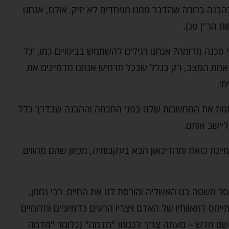
 בהבנה ברורה שהדבר ממנו מפחדים לא יזיק. אולם, אנחנו
ת הר"ן פג).
סכנה מדומה? אנחנו רגילים להשתמש בביטויים כמו, 'כל
 באמת המצב, רק בגלל שבכל תרחיש אנחנו מדמיינים את
י.
מת את המחשבות שלנו בפני החכמה וההבנה שבדרך כלל
יישב אותם.
ינת כזאת ומהדיכאון הבא בעקבותיה, מכיוון שהם מהווים
 משטה בנו האשליה והורסת לנו את החיים. רבי נחמן,
חס לתאוותיו של האדם ויצריו הרעים כדמיוניים וחלומיים
בשם חדש – מעתה צריך לכנותו "מדמה" (כלומר "מדמה