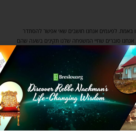
ו באמת. לפעמים אנחנו חושבים שאי אפשר להסתדר
ם אנחנו סוברים שחיי המשפחה שלנו תקינים בשעה שהם
ם שיש לנו ביכולתנו להשיג ביטחון כספי – דבר שהוא
וחניים והקרבה שלנו לבורא עולם: האם אנחנו באמת
 אומרים לעצמנו וכפי שהיינו רוצים שאחרים יאמינו?
ם ליהדות שלנו? אבותינו הקריבו את הקורבן היקר מאוד
שלנו. אם אנחנו נידרש לזה, האם אנחנו מוכנים לעשות את
ר הרע". הוא המדמה אשר מפניו עלינו להיזהר ולהימלט,