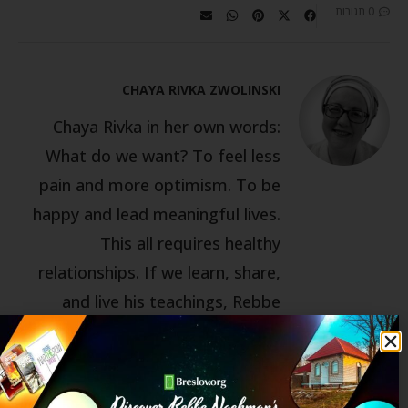
0 תגובות
CHAYA RIVKA ZWOLINSKI
Chaya Rivka in her own words:
What do we want? To feel less
pain and more optimism. To be
happy and lead meaningful lives.
This all requires healthy
relationships. If we learn, share,
and live his teachings, Rebbe
Nachman gives us real, practical
tools to improve all our
relationships—with Hashem, with