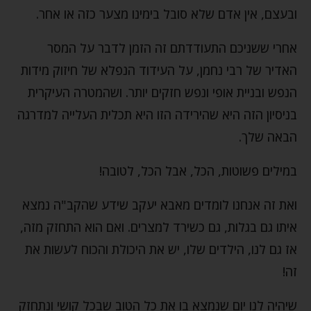
ובעצם, אין אדם שלא סובל בימינו מצער כזה או אחר.
אחרי ששניכם התעודדתם זה הזמן לדבר על המסר
האדיר של רבי נחמן, על העידוד הנפלא של חיזוק מידות
הנפש ובניית אופי ונפש חזקים יותר. ושהמטרה העיקרית
בניסיון הזה היא שהירידה הזו היא תכלית העלייה למדרגה
הבאה שלך.
במילים פשוטות, הכל, אבל הכל, לטובה!
ואת זה אנחנו לומדים מאבא יעקב שידע שהקב"ה נמצא
איתו גם בגלות, גם כשירד למצרים. ואם הוא התחזק מזה,
אז גם לנו, הילדים שלו, יש את היכולת והכוח לעשות את
זה!
שיהיה לנו יום שנמצא בו את כל הטוב שבכל קושי ונתחזק