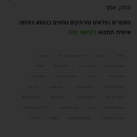
ונחזק, אמן!
מאמרים נפלאים ומרתקים נוספים בנושא צמיחה
אישית תמצאו
בקישור הזה
.
אהבה
אזמרה
אין ייאוש בעולם כלל
אמונה
אמונת חכמים
אתגרי חיים
בורא עולם
גאולה
גלות מצרים
הצלחה
השגחה פרטית
התבודדות
התחלה חדשה
חיים מאושרים
יעקב אבינו
יצר הרע
ליקוטי הלכות
ליקוטי מוהר"ן
מידות נפש
נקודות טובות
עצות מעשיות
צדיק
צמיחה אישית
רבי נחמן מברסלב
רבי נתן מברסלב
רוחניות וגשמיות
שמחה
תפילה