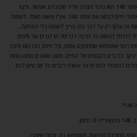
אז נכון, לא צריך להיות חולים, חלילה, כדי להבין שאתגר 148 הוא גלגל הצלה אדיר שקיבלנו. אפשר, ורצוי
מאוד, גם כשאנחנו בריאים ומתמודדים עם כל מיני אתגרי חיים לנסות את אתגר 148. איך? פשוט מאוד, לשמוח
ן!!! זה ענק! רק על דבר כזה צריך לשמוח בלי הפסקה…
? ללכת? לעשות כל הרבה דברים? יש לנו ים של סיבות
ים רגעי אתנחתא שמחזקים אותנו, וכל חיזוק כזה הוא סיבה
בעיקר בדברים הקטנים של החיים. משם שואבים ממנו כוחות
כולים להתחיל להודות על עשרה דברים כל יום שיש לכם
?
מן.
והיא מחוללת נפלאות. תשתמשו בה, וכמה שיותר!