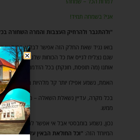
למרות הכל – שמחה!
אני? בשמחה תמיד!
"ולהתגבר ולהרחיק העצבות והמרה השחורה בכל
בואו נגיד שאת החלק הזה אפשר לבלוע פחות או יו
שגם נצליח לגייס את כל הכוחות שלנו ונעמוד במ
אותנו (מה תופסת, חונקת) בכל הזדמנות אפשרית.
האמת, נשמע אפילו יותר קל מלהיות בשמחה, לא?
בכל מקרה, עדיין נשאלת השאלה – מה יוצא לנו מזה
ממש.
נכון, נשמע בומבסטי אבל אי אפשר להפריז כשמדובר
המיוחד הזה:
"וכל החולאת הבאין על האדם כולם