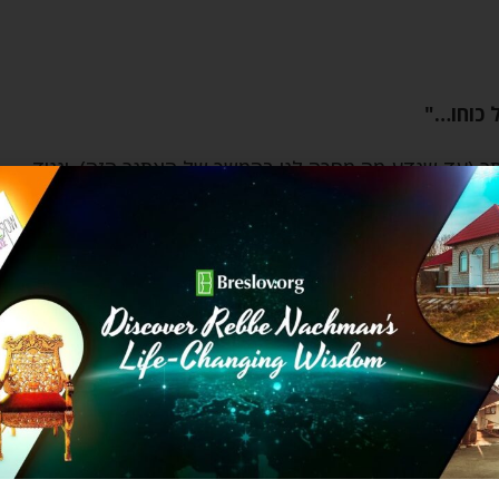
 כוחו…"
תר (עד שנדע מה מחכה לנו בהמשך של האתגר הזה). ונגיד
שימה של להרחיק את כל העצבות והמרה השחורה שתופסת
…
?!? ואל תשכחו שלפעמים מדובר בעניין של חיים ומוות
 בבריאות שלנו, כי כך כותב מי שעומד מאחורי האתגר
 באים רק מקלקול השמחה… וגם חכמי הרופאים האריכו