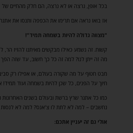
בכל אופן, נרצה או לא נרצה, הם חלק מהחיים של כול
אז בואו נראה אם תרימו את הכפפה ותנסו את אתגר 148:
"מצווה גדולה להיות בשמחה תמיד"!
קשוח. זה נשמע כאילו מבקשים מאיתנו להזיז הר, לג
מה זה ייתן לנו? למה זה כל כך חשוב, עד שזה הפך לא
מבט חטוף על מה שקורה בעולם, או אפילו רק סביבנ
חיוך על הפנים, כל שכן להיות בשמחה ועוד תמיד! א
כמו כל אתגר שרץ ברשת ובעולם בשנים האחרונות ו
נחשבים – למה לא לתת לו צ'אנס? למה לא לנסות א
אולי גם זה יעניין אתכם: