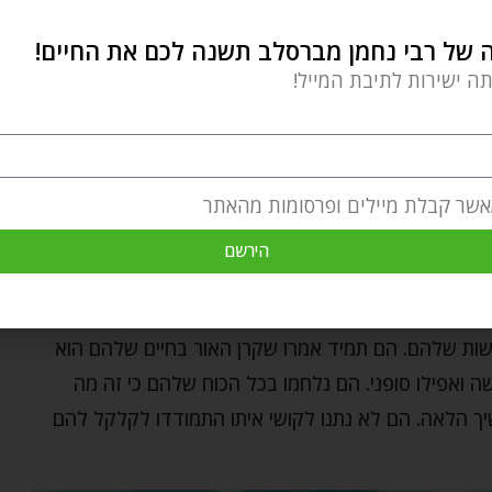
והשמחה היא רפואה גדולה
"!
של רבי נחמן מברסלב תשנה לכם את החיים!
מת להיות בשמחה. הרי כולנו רוצים להיות בריאים. זו
תה ישירות לתיבת המייל!
ר "העיקר הבריאות" ולא סתם, יש בזה רצון גדול, כמיהה
דברים בחיים. היא דלק שמניע אותנו.
ת אך שמח תמיד, כי טבע האדם – למשוך עצמו למרה
אשר קבלת מיילים ופרסומות מהאתר
מלא ייסורין, על כן צריך להכריח את עצמו בכוח גדול
הירשם
יוכל…"
 יכולים להיות גיבורים. למה? כי הם לא ויתרו. הם לא היו
הקשות שלהם. הם תמיד אמרו שקרן האור בחיים שלהם הוא
 ואפילו סופני. הם נלחמו בכל הכוח שלהם כי זה מה
 הלאה. הם לא נתנו לקושי איתו התמודדו לקלקל להם