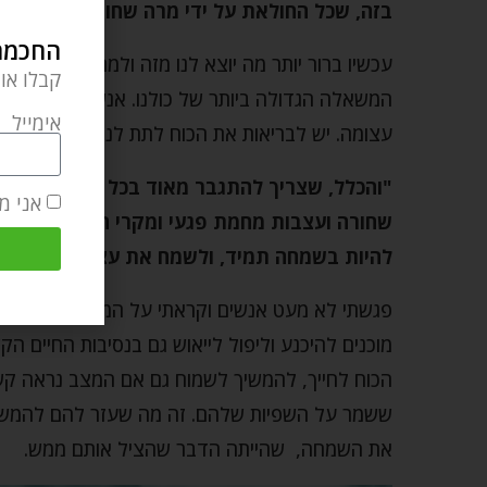
בזה, שכל החולאת על ידי מרה שחורה ועצבות…
החכמה 
עכשיו ברור יותר מה יוצא לנו מזה ולמה כדאי לנו בא
קבלו או
המשאלה הגדולה ביותר של כולנו. אנשים נוהגים לומ
אימייל
עצומה. יש לבריאות את הכוח לתת לנו לעשות הרבה 
"והכלל, שצריך להתגבר מאוד בכל הכוחות להיו
אני מ
שחורה ועצבות מחמת פגעי ומקרי הזמן, וכל אדם 
להיות בשמחה תמיד, ולשמח את עצמו בכל אשר 
פגשתי לא מעט אנשים וקראתי על המון אנשים שבעיניי
מוכנים להיכנע וליפול לייאוש גם בנסיבות החיים 
הכוח לחייך, להמשיך לשמוח גם אם המצב נראה קשה
ששמר על השפיות שלהם. זה מה שעזר להם להמשיך
את השמחה, שהייתה הדבר שהציל אותם ממש.