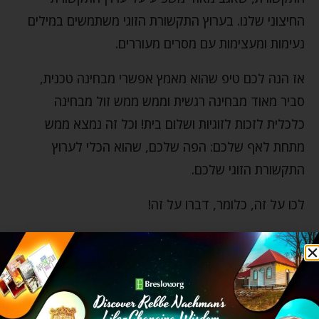
החיצוני שלנו. בערוץ התקשורת הזוגי משתמשים במילים
נעימות ומעצימות עם מסרים מעוררים.
אז הנה לכם טיפ שהוא מאמץ אפשרי מבחינה טכנית,
סביר מאוד מבחינה רגשית וממש ממש זול מבחינה
כלכלית לזכות לזוגיות ושלום בית! וכל זה נמצא ממש
מתחת לאף שלכם: הפה שלכם, שהוא הכלי לערוץ
התקשורת הזוגי שלכם.
לכו על זה, כלומר, דברו על זה!
מה עוד תורם לזוגיות והופך אותה למקום הכי יפה
בחיים שלנו? אתם מוזמנים להיכנס
לקישור
הזה
ולגלות
.