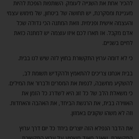
להכיר אחת את השנייה לעומק. השותפות הופכת להיות
מעניינת ומסקרנת, יש תחושה של ביטחון, של מימוש עצמי
והעצמה אישית ופנימית. וזאת המתנה הכי גדולה שכל
אדם מקבל. אז תארו לכם איזו עוצמה יש למתנה כזאת
לחיים בשניים.
כי לא דומה ערוץ התקשורת בחוץ לזה שיש לנו בבית.
בבית אנחנו צריכים להתאמץ ולהקדיש תשומת לב,
להשקיע מחשבה, לנפות את המסרים ולברור את המילים.
כי משאלת הלב של כל זוג היא לשדרג כל הזמן את
האווירה בבית, את הרגשת הביחד, את האהבה והאחדות.
וזה לא משהו שקונים באמזון.
את הדבר הנפלא הזה יוצרים ביחד כל יום דרך ערוץ
התקשורת, שאגב מאוד משפיע על ערוץ התקשורת