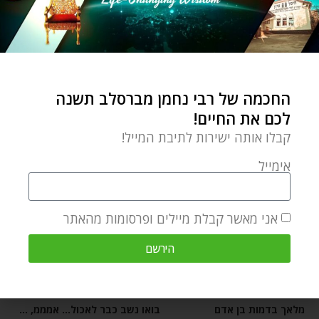
אהבה
אחדות
אתגרי חיים
וירוס קורונה
זוגיות
חיי נישואין
חיים מאושרים
לקורא מחשבות
מדברים על זה
שיחה אישית עם אלוקים
שלום בית
תקשורת
תקשורת בזוגיות
החכמה של רבי נחמן מברסלב תשנה
לכם את החיים!
0 תגובות
קבלו אותה ישירות לתיבת המייל!
אימייל
BRESLOV.ORG
אני מאשר קבלת מיילים ופרסומות מהאתר
הירשם
מאמר הבא
מאמר קודם
מלאך בדמות בן אדם
בואו נשב כבר לאכול… אמממ, עוד דקה