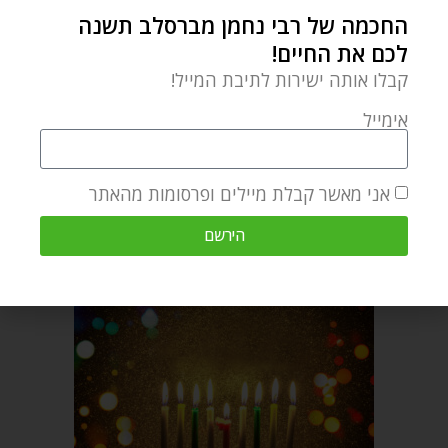
החכמה של רבי נחמן מברסלב תשנה
Medrash Gevoha and lives with his
לכם את החיים!
wife and beautiful children in
קבלו אותה ישירות לתיבת המייל!
Lakewood, NJ.
אימייל
מאמר הבא
מאמר קודם
אני מאשר קבלת מיילים ופרסומות מהאתר
בית חדש? אל תשכחו את זה!
להרגיש מיליון דולר גם עם סלעים בראש
הירשם
מאמרים קשורים