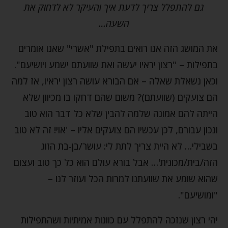
גם להתפלל צריך לדעת איך והעיקר לא לדחוק את
השעה…
את המושג הזה אנו רואים בתפילת "אשרי" שאנו אומרים
בתפילות – "רצון יראיו יעשה ואת שוועתם ישמע ויושיעם".
וכאן נשאלת שאלה – אם הבורא עושה רצון יראיו, אז למה
הם צועקים (שוועתם)? משום שהם דחקו בו מכיוון שלא
הייתה להם אמונה שלמה להבין שלא כל דבר הוא טוב
ונכון עבורם, לכן עכשיו הם צועקים אליו – 'אוי! זה לא טוב
בשבילי… לא היית צריך לתת לי: עושר/בן-בת הזוג
הזה/בית/מכונית'… אבל בורא עולם הוא כל כך טוב ועצום
שהוא שומע את שוועתנו למרות הכל ועוזר לנו –
"ומושיעם".
יהי רצון שנזכה להתפלל עם כוונות אמיתיות ושהתפילות