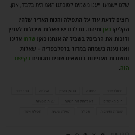
שלנו יישמעו וייענו משמים לטובתנו האמיתית בלבד, אמן.
רוצים לדעת עוד על התפילה והכוח האדיר שלה?
הקליקו
כאן
ותיהנו. גם לכם יש שאלות שיכולות לעניין
ולזכות את הרבים? בשביל זה אנחנו כאן!
שלחו
אלינו
ואנו נענה בשמחה במדור ברסלבפדיה – שאלות
ותשובות מעניינות בנושאים שונים ומגוונים
בקישור
הזה
.
ברסלבפדיה
המתנה
הנשק העדין
הצלחה
התבודדות
חיים מאושרים
לא לדחוק את השעה
עצות מעשיות
שאלות ותשובות
תפילה
תפילה אישית
תפילת אשרי
0 תגובות