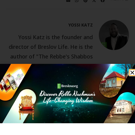
YOSSI KATZ
Yossi Katz is the founder and
director of Breslov Life. He is the
author of "The Rebbe's Shabbos
Table"--Rebbe Nachman on the
weekly parsha. He served for
many years as the US executive
director of the Breslov Research
Institute, where he wrote many
articles including the weekly
Pathways on the Parsha
publication. He studied in Beth