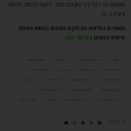
(מבוסס על דברי רבי נתן מברסלב, ליקוטי הלכות, הלכות
ציצית ג, ט).
מאמרים נפלאים ומרתקים נוספים בנושא צמיחה
אישית תמצאו
בקישור הזה
.
אהבה
אין ייאוש בעולם כלל
אמונה
אמונת חכמים
אתגרי חיים
בורא עולם
הצלחה
השגחה פרטית
התחלה חדשה
חיים מאושרים
ליקוטי הלכות
מקום
נקודות טובות
עצות מעשיות
רבי נחמן מברסלב
רבי נתן מברסלב
רוחניות וגשמיות
שמחה
תפילה אישית
0 תגובות