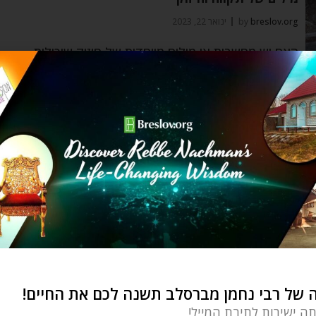
breslov.org
by
ינואר 22, 2023
האם יש מחשבות או מילים מיוחדות של חיזוק שיכולות
לתת לי תקווה כשאני מתמודדת
צמיחה אישית
תפוס את הטוב
breslov.org
by
ינואר 8, 2023
אנחנו צריכים לתפוס בזנב של הנחש הזה, בנקודה
טובה ובודדת בתוכנו ומיד נעבור ממקום
של רבי נחמן מברסלב תשנה לכם את החיים!
תה ישירות לתיבת המייל!