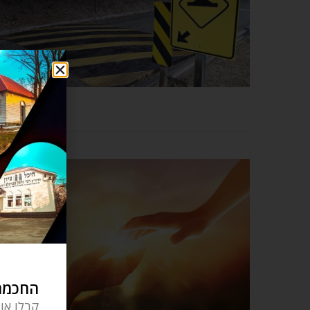
החכמה 
קבלו או