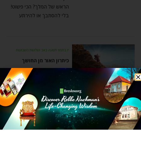
הראש של המלך? הכי פשוט!
בלי להסתבך או להירתע
יז בתמוז תשעה באב ושלושת השבועות
כיתרון האור מן החושך
by
Yaacov Hertzberg
יולי 5, 2020
אדם שחולה, מהיכן נובע
צערו הגדול? דווקא בגלל
שהוא יודע שיש מצב תקין
שבו