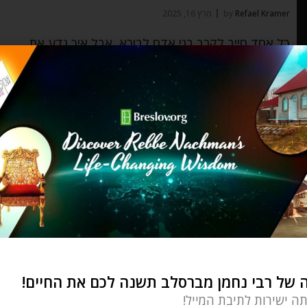
Refael Kramer
by
מרץ 16, 2025
כל אחד חייב לקרב בני אדם לבורא, אבל איך נדע את
מי לקרב ואת
השקפה וחכמה יהודית
⬦
פורים
פורים – תלבשו בגדי מלכות!
Ozer Bergman
by
מרץ 9, 2025
לא רק שהקב"ה הציל אותנו מהמזימה המרושעת של
המן הרשע, הוא גם סלח לנו
של רבי נחמן מברסלב תשנה לכם את החיים!
תה ישירות לתיבת המייל!