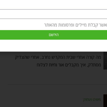
אשר קבלת מיילים ופרסומות מהאתר
פשוט ועמוק
הירשם
הנר שלעולם לא נכבה – פרשת השבוע תצווה
Refael Kramer
by
מרץ 2, 2025
מה קורה אחרי שבית המקדש נחרב, אחרי שהצדיק
מסתלק, איך מקבלים אור וחיות לצלוח
פשוט ועמוק