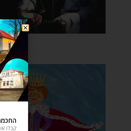
החכמה 
קבלו או