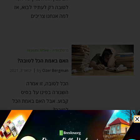
לטובה רק לעתיד לבוא, אז
למה אנחנו צריכים
ברסלבפדיה - שאלות ותשובות
האם באמת הכל לטובה?
Ozer Bergman
by
ינואר 3, 2021
הכל לטובה, זו אמרה
השגורה בפינו על בסיס
קבוע. אבל האם באמת הכל
לטובה?