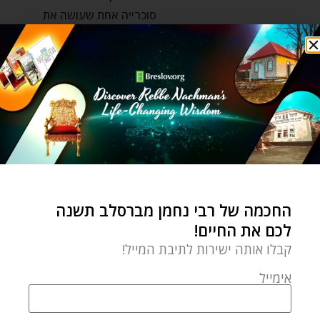
סוכרייה אחת שעושה את
ההבדל בין אדם
רבי נתן
תרופה עתיקה מנצחת
by
Yehudis Golshevsky
פברואר 27, 2022
כשמדובר בתרופה עתיקה
החכמה של רבי נחמן מברסלב תשנה
מנצחת אנחנו יודעים שזה
לכם את החיים!
בשבילנו! מהי התרופה הזו
קבלו אותה ישירות לתיבת המייל!
ומהן הסגולות הנפלאות
אימייל