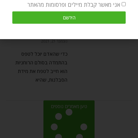
אני מאשר קבלת מיילים ופרסומות מהאתר
מיסטיקה וקבלה
הירשם
סוד ההצלחה: הכתר בא עם
הסבלנות
by
Chaim Kramer
נובמבר 21, 2021
כדי שהאדם יוכל לטפס
בהתמדה בסולם הרוחניות
הוא חייב לטפח את מידת
הסבלנות, שהיא
טען מאמרים נוספים