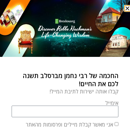
ממוקד
רבי נחמן
מדברים כל הדרך הביתה
by
Yehudis Golshevsky
יולי 3, 2022
יש כאלה שצוחקים כל הדרך
החכמה של רבי נחמן מברסלב תשנה
אל הבנק ויש את אלה
לכם את החיים!
שמדברים כל הדרך הביתה.
קבלו אותה ישירות לתיבת המייל!
אימייל
ברסלבפדיה - שאלות ותשובות
אני מאשר קבלת מיילים ופרסומות מהאתר
איך אפשר להתחזק