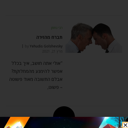
רבי נחמן
תברח מהזירה
by
Yehudis Golshevsky
מרץ 21, 2021
"אולי אתה חושב, איך בכלל
אפשר להימנע מהמחלוקת?
אבלם התשובה מאוד פשוטה
– פשוט,