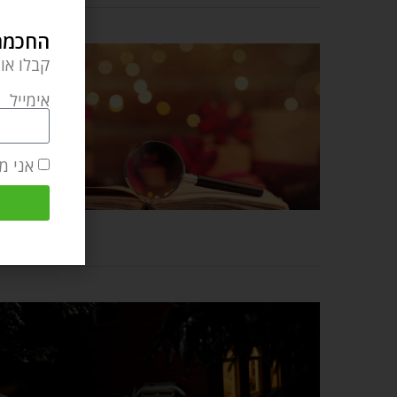
החכמה 
קבלו או
אימייל
אני מ