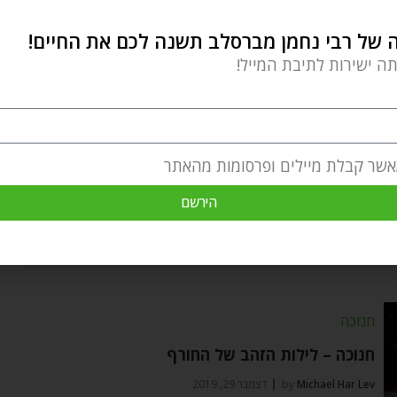
של רבי נחמן מברסלב תשנה לכם את החיים!
צמיחה אישית
תה ישירות לתיבת המייל!
למרות הכל – שמחה!
Michael Har Lev
by
מרץ 8, 2020
פסיכולוג?! מדובר כאן על הרבה יותר מפסיכולוגיה!
אשר קבלת מיילים ופרסומות מהאתר
שמחה ורק שמחה ולמרות הכל שמחה! אתם
הירשם
חנוכה
חנוכה – לילות הזהב של החורף
Michael Har Lev
by
דצמבר 29, 2019