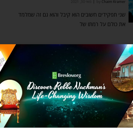
Chaim Kramer
by
מאי 30, 2021
שני תפקידים חשובים הוא קיבל והוא גם זה שמלמד
את כולם על רמתו של
רבי נחמן
מי המנצח הגדול?
Rav Eliyahu Godlevsky
by
מאי 10, 2021
אנחנו רואים את חוסר ההצלחה, את הנפילות שחוזרות
שוב ושוב, ומתייאשים. אבל מי יהיה