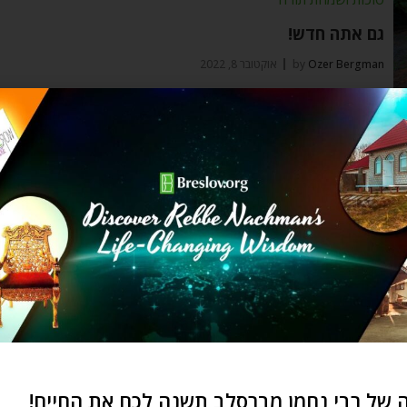
גם אתה חדש!
Ozer Bergman
by
אוקטובר 8, 2022
כשחושבים על חודש הפתיחה של השנה היהודית, אי
אפשר להתעלם מהמתנה המיוחדת שהוא מעניק
מעגל החיים
תשרי – עוד תו במנגינה היפה של החיים שלנו
Yehudis Golshevsky
by
ספטמבר 18, 2022
האם ידעתם שאת המנגינה הכי יפה ומרגשת שישנה
בעולם אתם מלחינים? חודש תשרי מלמד
של רבי נחמן מברסלב תשנה לכם את החיים!