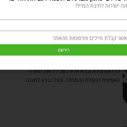
תה ישירות לתיבת המייל!
אשר קבלת מיילים ופרסומות מהאתר
השקפה וחכמה יהודית
בחזרה לנקודת ההתחלה
הירשם
breslov.org
by
ספטמבר 11, 2022
כל העולם לא נברא אלא בשבילי! זאת החזרה
האמיתית לנקודת ההתחלה. והכל נברא למעננו