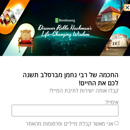
שיאמר לכם שצריך יותר מזל
משכל, אבל יש מי
רבי נחמן
גן עדן בחמש דקות!
by
breslov.org
אוקטובר 23, 2022
החכמה של רבי נחמן מברסלב תשנה
חמש דקות כל יום ויש לכם גן
לכם את החיים!
עדן! כי "ליקוטי תפילות זה גן
קבלו אותה ישירות לתיבת המייל!
עדן
אימייל
אני מאשר קבלת מיילים ופרסומות מהאתר
פשוט ועמוק