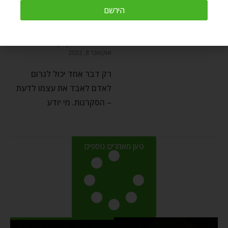
הירשם
הסקרנות כואבת מאוד –
פרשת השבוע בראשית
by
Refael Kramer
אוקטובר 8, 2022
רק דבר אחד יכול לגרום
לאדם לאבד את עצמו לדעת
– הסקרנות. מי יודע
טען מאמרים נוספים