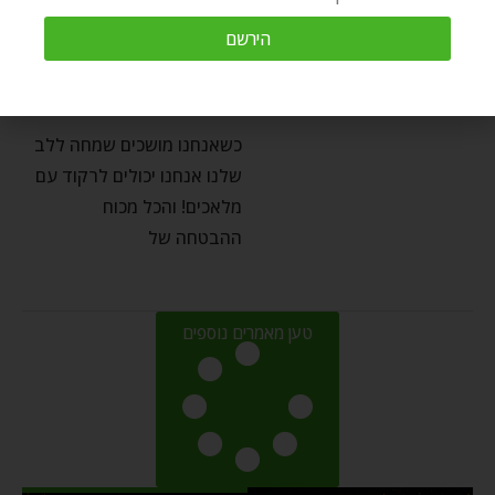
לרקוד עם מלאכים – פרשת
הירשם
השבוע ויצא
by
Chaim Kramer
דצמבר 1, 2024
כשאנחנו מושכים שמחה ללב
שלנו אנחנו יכולים לרקוד עם
מלאכים! והכל מכוח
ההבטחה של
טען מאמרים נוספים