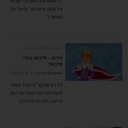
"כי תשא את ראש בני ישראל
וכו' ונתנו איש כפר נפשו" וכו'
(שמות ל'
השקפה וחכמה יהודית
⬦
פורים
פורים – תלבשו בגדי
מלכות!
Ozer Bergman
by
מרץ 9, 2025
לא רק שהקב"ה הציל אותנו
מהמזימה המרושעת של המן
הרשע, הוא גם סלח לנו