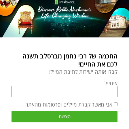
חברה והשקפה
זה מתחיל כאן ועכשיו!
Yardena Slater
by
מאי 30, 2021
בזמן שאנחנו מחכים שדברים
החכמה של רבי נחמן מברסלב תשנה
"יחזרו לנורמליות" לא נשב
לכם את החיים!
בחיבוק ידיים, אנחנו בהחלט
קבלו אותה ישירות לתיבת המייל!
יכולים ליצור
אימייל
אני מאשר קבלת מיילים ופרסומות מהאתר
הירשם