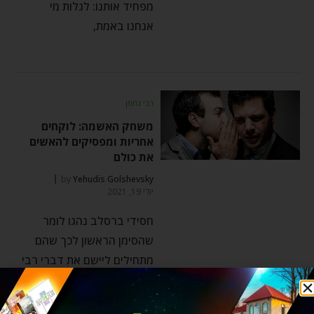
מפחיד אותנו: לגלות מי
אנחנו באמת,
רבי נחמן
משחק האשמה: לוקחים
אחריות ומפסיקים להאשים
את כולם
by
Yehudis Golshevsky
יולי 19, 2021
חסידי ברסלב נהגו לומר
שהסימן הראשון לכך שהם
מתחילים ליישם את דברי רבי
נחמן