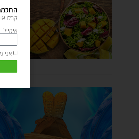
החכמה 
קבלו או
אימייל
אני מ