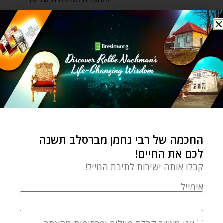
אייזק ניוטון – כוח המשיכה?
יז בתמוז תשעה באב ושלושת השבועות
⬦
לקרוא
שלושת השבועות וימי בין
המצרים: תעצמו את
העיניים!
Ozer Bergman
by
יולי 6, 2023
החכמה של רבי נחמן מברסלב תשנה
בין הרעיונות הרבים מעוררי
לכם את החיים!
המחשבה שרבי נחמן נתן לנו
קבלו אותה ישירות לתיבת המייל!
הוא יש את הרעיון הזה:
אימייל