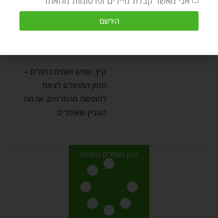
אני מאשר קבלת מיילים ופרסומות מהאתר
יז בתמוז תשעה באב ושלושת השבועות
הירשם
הייתי צריך להיות בחופשה –
שלושת השבועות
Michael Har Lev
by
יולי 5, 2023
קיץ, שמש ושמים כחולים –
הזמן המושלם לצאת
לחופשה מהסרטים. אז מה
העניין שאומרים
טען מאמרים נוספים