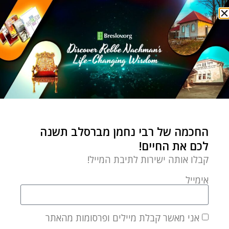
חנוכה
בשביל שתי דקות חוגגים
שמונה ימים?
by
Chaim Kramer
דצמבר 18, 2022
זהו? זה מה שעושים בכל
החכמה של רבי נחמן מברסלב תשנה
שמונת ימי החנוכה? בשביל
לכם את החיים!
דקות ספורות אלה קבעו
קבלו אותה ישירות לתיבת המייל!
חכמינו
אימייל
אני מאשר קבלת מיילים ופרסומות מהאתר
חנוכה
⬦
לקרוא