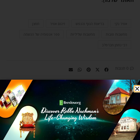
אוויר נקי
בריאות הגוף והנפש
זיהום אוויר
חמצן
מחשבות טובות
מחשבות שליליות
ספר אנטומיה של הנשמה
רבי נחמן מברסלב
0 תגובות
CHAIM KRAMER
Chaim Kramer is largely
responsible for introducing Rebbe
Nachman’s teachings to today’s
generation. He is a sought-after