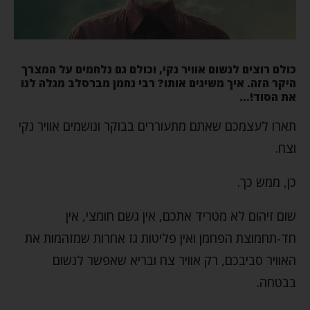
כולם רוצים לנשום אוויר נקי, וכולם גם נלחמים על המצרך
היקר הזה. איך משיגים אותו? רבי נחמן מברסלב מגלה לנו
את הסוד!…
תארו לעצמכם שאתם מתעוררים בבוקר ונושמים אוויר נקי
וצח.
כן, ממש כך.
שום זיהום לא מטריד אתכם, אין גשם חומצי, אין
חד-תחמוצת הפחמן ואין פליטות גז אחרות שמזהמות את
האוויר סביבכם, רק אוויר צח ובריא שאפשר לנשום
בבטחה.