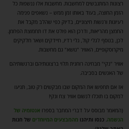
רצונות המתגבשים למחשבות. מחשבות אלו ננשפות כל
הזמן החוצה, בעוד באותו זמן ממש – נשאפים פנימה
רעיונות ורגשות חיצוניים, בדיוק כפי שהלב מקבל את
החמצן מהריאות, ודרכן הוא פולט את דו תחמוצת הפחמן.
לכן, בנוסף לגלי קול, גלי רדיו, חיידקים ושאר חלקיקים
מיקרוסקופיים, האוויר "נושא" גם מחשבות.
אוויר "נקי" מבחינה רוחנית תלוי ברצונותיהם וברגשותיהם
של האנשים בסביבה.
אז אם תחפשו את המקום שבו מבקשים רק טוב, תגיעו
למקום בו תוכלו לנשום אוויר צח ונקי!
(המאמר מבוסס על דברי המחבר בספרו
אנטומיה של
הנשמה
.
כנסו ותיהנו
מהמבצעים המיוחדים
של חנות
האתר שלנו!
).