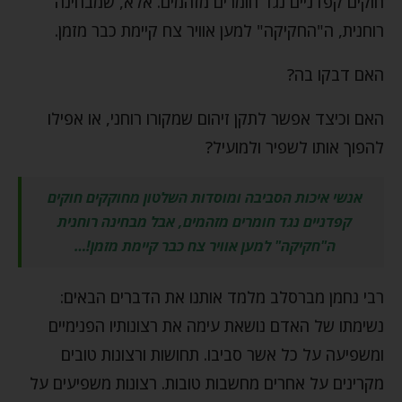
חוקים קפדניים נגד חומרים מזהמים. אלא, שמבחינה
רוחנית, ה"החקיקה" למען אוויר צח קיימת כבר מזמן.
האם דבקו בה?
האם וכיצד אפשר לתקן זיהום שמקורו רוחני, או אפילו
להפוך אותו לשפיר ולמועיל?
אנשי איכות הסביבה ומוסדות השלטון מחוקקים חוקים
קפדניים נגד חומרים מזהמים, אבל מבחינה רוחנית
ה"חקיקה" למען אוויר צח כבר קיימת מזמן!…
רבי נחמן מברסלב מלמד אותנו את הדברים הבאים:
נשימתו של האדם נושאת עימה את רצונותיו הפנימיים
ומשפיעה על כל אשר סביבו. תחושות ורצונות טובים
מקרינים על אחרים מחשבות טובות. רצונות משפיעים על