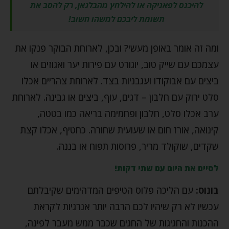
להיכנס לפאניקה או להילחץ מהבלגאן, רק להסב את
תשומת ליבכם למשהו חשוב!
ומה זה אומר באופן מעשי? ובכן, לארוחת הבוקר פנקו את
עצמכם עם שייק טוב, יוגורט עם פירות יער ואגוזים או
ביצים עם אבוקודו ועגבניות בצד. לארוחת צהריים אכלו
סלט ירוק עם חלבון – דגים, עוף, ביצים או גבינה. לארוחת
ערב אכלו סלט, חלבון ופחמימה בריאה כמו בטטה,
קינואה, אורז חום או שעועית שחורה. כחטיף, אכלו קצת
שקדים, שוקולד מריר, פרוסות תפוח או בננה.
לסיים את היום עם שתי דקות!
בונוס:
עם הליכה פלוס הטיפים המדהימים שקיבלתם
עכשיו לא רק שיהיו לכם הרבה יותר אנרגיות לקראת
ההכנות והחגיגות של החגים שכבר ממש מעבר לפינה,