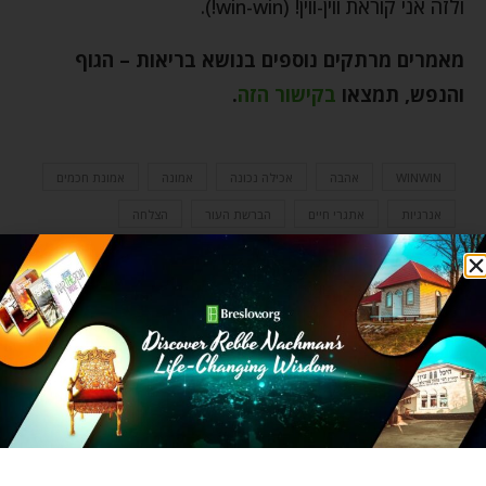
ולזה אני קוראת ווין-ווין! (win-win!).
מאמרים מרתקים נוספים בנושא
בריאות – הגוף
והנפש
,
תמצאו
בקישור הזה
.
WINWIN
אהבה
אכילה נכונה
אמונה
אמונת חכמים
אנרגיות
אתגרי חיים
הברשת העור
הצלחה
השגחה פרטית
התחלה חדשה
ווין ווין
חיים מאושרים
יצירתיות
כוח הרצון
מדד גליקמי
פורים
פחמימות
פסח
צחצוח העור
רוחניות וגשמיות
רכבת הרים
שמחה
תזונה בריאה
0 תגובות