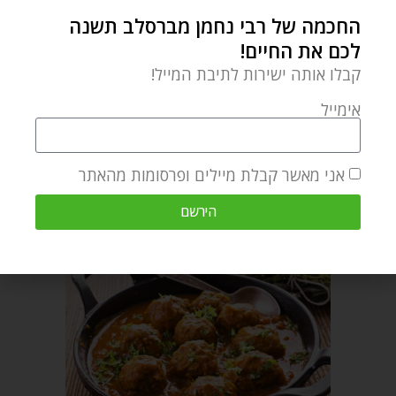
החכמה של רבי נחמן מברסלב תשנה
לכם את החיים!
YARDENA SLATER
קבלו אותה ישירות לתיבת המייל!
אימייל
אני מאשר קבלת מיילים ופרסומות מהאתר
מאמר הבא
מאמר קודם
פעם היה מלך
יהודים, אל תתייאשו! – פרשת השבוע ויקרא שבת זכור
הירשם
מאמרים קשורים