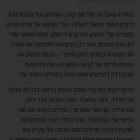
בחודש שעבר זה סוף סוף קרה, האסימון נפל והבנתי מהו
החלק החסר בפאזל האכילה שלי: תוספת של עלים טריים
בתפריט שלי. הרעיון הזה קרא לי מתוך המוח האחורי שלי
לא מעט פעמים, אבל רק כשקראתי לאחרונה את ספרה
של ויקטוריה בוטנקו "ירוק לחיים" – הבנתי לעומק את
עוצמת הריפוי של קבוצת המזון הזו, ואת הדחיפות
שבהגדלה לחמישים אחוז ממנה בתפריט האוכל שלי.
עלים ירוקים כמו קייל (שהם פצצת בריאות בצלחת שלנו)
עלי חרדל, ירוקי קולארד, חסה רומנית, בצל ירוק,
פטרוזיליה, שן הארי ואחרים – מכילים בתוכם את כוח
הריפוי של הכלורופיל, גורם בסיסי לגוף, מחזקים את
חומצת הקיבה, מכילים כמות עצומה של סיבים והם
שופעים בחומצות אמינו (החלבון השמיש ביותר) ואומגה 3.