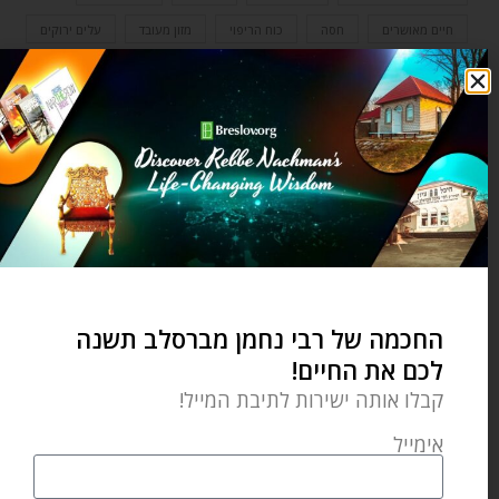
חיים מאושרים
חסה
כוח הריפוי
מזון מעובד
עלים ירוקים
עצות מעשיות
פירות וירקות
רגל שבורה
שעבוד מודרני
תזונה נכונה
0 תגובות
YARDENA SLATER
החכמה של רבי נחמן מברסלב תשנה
לכם את החיים!
קבלו אותה ישירות לתיבת המייל!
אימייל
מאמר הבא
מאמר קודם
עמוד חסד
חצי הכוס המלאה