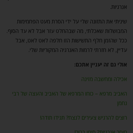
אנרגיות.
שיניתי את התזונה שלי על ידי הסרת מעט הפחמימות
המבושלות שאכלתי, מה שבהחלט עזר אבל לא עד הסוף.
ככל שהזמן חלף התשישות הזו חלפה לאט לאט, אבל
עדיין, לא חזרתי לרמות האנרגיה המקוריות שלי.
אולי גם זה יעניין אתכם:
אכילה ומחשבה מזינה
האביב מרפא – כוחו המרפא של האביב והעצה של רבי
נחמן
רוצים להרגיש צעירים לנצח? תגידו תודה!
חוסר אנרגיות? סימן ברור!