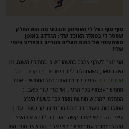
סוף סוף נפל לי האסימון והבנתי מה הוא החלק
שחסר לי בפאזל האוכל שלי: הגדלה באופן
משמעותי של כמות העלים הטריים בתפריט היומי
שלי!
אני רוצה לשתף אתכם במשהו חשוב. בתחילת השנה, זה
היה בינואר, כשהתחלתי ללכת שוב אחרי
תקרית הרגל
השבורה שלי
(בגלל שבירת המטטרסל החמישי – אחת
מחמש העצמות בכף הרגל, ואוי כמה שזה כואב…)
התחלתי להרגיש מותשת מאוד כבר בשעות הערב
המוקדמות. פעמים רבות התעוררתי בבוקר כשאני עדיין
עייפה. הגוף שלי עבד קשה מאוד כדי לרפא את העצם
הזו ולהתמודד עם ההליכה שלי עליה. וזה שאב ממני המון