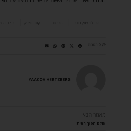
נזכה להאיר באחרים ושאחרים יאירו בנו את אור ה
הרב לוי יצחק בנדר
התבודדות
נקודת הצדיק
רבי נחמן מ
0 תגובות
YAACOV HERTZBERG
מאמר הבא
עולם הפוך ראיתי