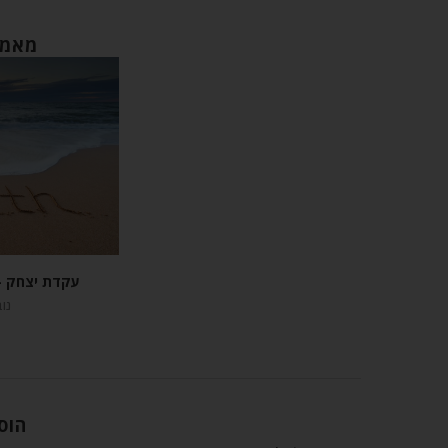
מאמר
עקדת יצחק –
נובמ
הוס