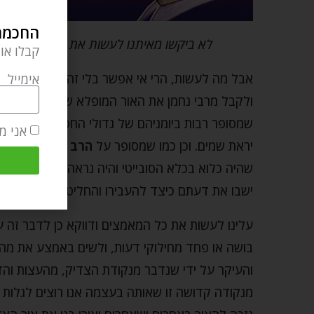
החכמה 
לא ביקשו מאיתנו לעשות את הבלתי אפשרי
קבלו או
אבל מה לעשות, הרי אי אפשר בלי זה! אנו זקוקים לנ
אימייל
ולקבל מרבי נחמן את האור המופלא של הגאולה, כפי
שמסופר רבות ביומניהם של גדולי החסידים בדור הק
אני מ
יראת שמים. וכן כמו שמסופר על
הרב לוי יצחק בנד
שהיה כלוא בכלא הסובייטי והיה נראה לו ולחברו
רבי
ישבו את דעתם כיצד להעבירו והחליטו שלילה כזה
עלינו לעשות את כל המאמצים ודווקא כן לדבר זה ע
בושה או פחד מחילוקי דעות, ולשים באמצע את מה 
והעיקר על ידי שנדבר מנקודת הצדיק, מהעצות והדר
מנקודה קדושה זו שאותה בעצמה אנו רוצים לגלות ול