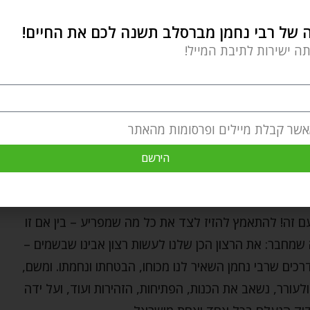
של רבי נחמן מברסלב תשנה לכם את החיים!
, אלא לעשות פעולה קלה ופשוט לדבר זה עם זה!…
תה ישירות לתיבת המייל!
קודה זו מאוד אם אנחנו רוצים לחזור לאוצרות שלנו ולשוב
 שזכו אלו שכן עסקו בתמימות ובכנות בשיחת חברים, כמו
ודם, כמה הרבו לדבר יחד על הדבר הכי חשוב ויקר להם –
אשר קבלת מיילים ופרסומות מהאתר
ר
ז"ל, שרוב ימיו לא הפסיד קימת חצות, מלבד פעם אחת
הירשם
 אליהו חיים רוזין
ז"ל שזה הלילה האחרון של חייהם, והם
 עדיף להעביר בשיחת חברים מאשר בקימת חצות…
ם זה! להתאמץ להזיז לצד את כל מה שמפריע – בין אם זו
שמחבר: את הרצון הכן שלנו לעשות רצון אבינו שבשמים –
כים שרבי נחמן השאיר לנו מכוחו, הבטחתו ונחמתו. ומשם,
עורר, נשאב את הכנות, הפתיחות, הזהירות ועוד, ועל ידה