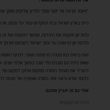
"וַיֹּאמֶר פַּרְעֹה אֶל יוֹסֵף אַחֲרֵי הוֹדִיעַ אֱלֹוקים אוֹתְךָ 
היינו בארץ ישראל ובית המקדש עמד על מכונו. אז מה
גלות יוון תוקפת את היהדות, אפשר לתמצת את זה 
מלכות יוון הרשעה על עמך ישראל לשכחם תורתך ול
זאת נראית כמו מטרה מרשימה מאוד: לגרום לאומה 
שאת גילויו הם חוגגים מדי שנה במשך אלפי שנים. א
להוריד את מעמד התורה ממקום אלוקי למקום של בש
כלומר שלא נראה יותר בתורה אופציה של מנחה לחי
אולי גם זה יעניין אתכם:
הדברים הקטנים