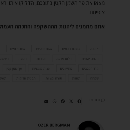
מצאו את פך השמן הקטן בתוככם, הדליקו אותו ורא
ציפיתם.
אתם מוזמנים ליהנות מההשקפה והחכמה העמוקה
אמונה
אמונת חכמים
אשת פוטיפר
אתגרי חיים
ב
חכמה יהודית
חלום פרעה
חלומות
חנוכה
חשמונא
מרד המכבים
מתייוונים
עצות מעשיות
פך שמן קטן
שמחה
תאוות
תורה ומצוות
תכנית אלוקית
תפיל
0 תגובות
OZER BERGMAN