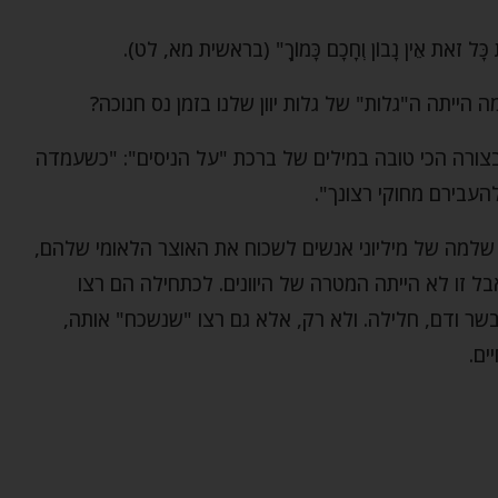
אֶת כָּל זֹאת אֵין נָבוֹן וְחָכָם כָּמוֹךָ" (בראשית מא, לט).
 הייתה ה"גלות" של גלות יוון שלנו בזמן נס חנוכה?
בצורה הכי טובה במילים של ברכת "על הניסים": "כשעמדה
העבירם מחוקי רצונך".
שלמה של מיליוני אנשים לשכוח את האוצר הלאומי שלהם,
בל זו לא הייתה המטרה של היוונים. לכתחילה הם רצו
ר ודם, חלילה. ולא רק, אלא גם רצו "שנשכח" אותה,
ים.