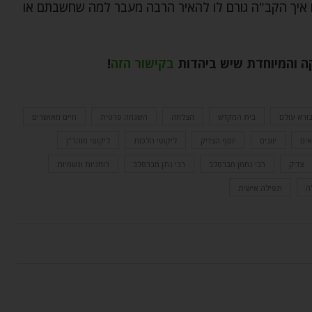
ו איך הקב"ה גורם לו להאיר הרבה מעבר למה שחשבתם או
 והמיוחדת שיש ביהדות
בקישור הזה
!
ורא עולם
בית המקדש
הצלחה
השגחה פרטית
חיים מאושרים
ים
יוונים
יוסף הצדיק
ליקוטי הלכות
ליקוטי מוהר"ן
צדיק
רבי נחמן מברסלב
רבי נתן מברסלב
רוחניות וגשמיות
ה
תפילה אישית