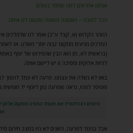
אנחנו אחראים למה שחסר בעולם
הכל לטובה – האמונה פשוטה שקשה לנו איתה
הזוהר הקדוש (א, קצד ע"ב) אומר לנו שלמלכים אין
המלכים מגיעים ממקום 'גבוה יותר' משלנו. אז לאח
(בראשית לא, ח) הוא הבין שהפירוש של יוסף באמת ב
להיות אלוקית ומסיבה זו יש ליישם אותה.
בואו לא נשלה את עצמנו. פרעה לא עמד להפוך לבע
פוטיפר לפניו, נראה שפרעה נתן ליוסף יד חופשית ב
היוונים רצו להוריד את מעמד התורה ממקום אלוקי 
מנ
אבל בניגוד לפרעה, היוונים לא היו במצב חירום מי