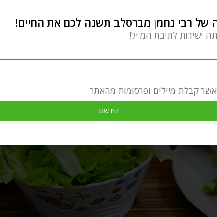
רָה". (שיחות הר"ן נא).
של רבי נחמן מברסלב תשנה לכם את החיים!
חכמה והאינטליגנציה היהודית המולדת שלנו אינה עליונה
תה ישירות לתיבת המייל!
אשר קבלת מיילים ופרסומות מהאתר
הירשם