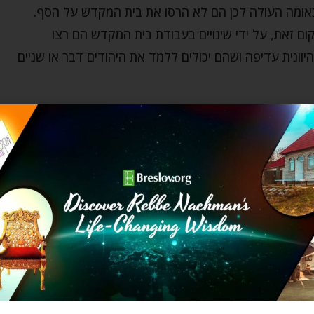
 כאומה העולה לכן הם לא הרסו את בית המקדש על הסף.
ם זאת, על ידי שינויים בעבודת בית המקדש הם רצו
ונית עדיפה ושהם יכולים ללמד את היהודים דבר או שניים
 אבל למזלנו, החשמונאים לא קנו את זה. הם השיבו מלחמה.
 הבינו בחכמה ובתבונה האלוקית שלהם שאור המנורה שבער
שלה. מעט הדעת שהחשמונאים עוררו בעם היהודי הובילה
רים פיזיים אחרים שכל בני האדם עושים. אתם אנשים
הללו, לפעמים קצת ולפעמים יותר. האם אתם חושבים
רבי נחמן מלמד אותנו:
כְרָחִים לְהוֹלִיד, וְכָל זֶה הָאָדָם מֻוכְרָח, וְאִם כֵּן אֵין שׁוּם תַּאֲוָוה