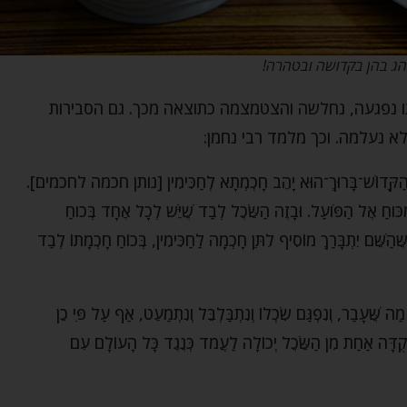
נהג בהן בקדושה ובטהרה!
לנו נפגעה, נחלשה והצטמצמה כתוצאה מכך. גם הסבירות
א נעלמה. וכך מלמד רבי נחמן:
כִּי הַקָּדוֹשׁ־בָּרוּךְ־הוּא יָהֵב חָכְמְתָא לְחַכִּימִין [נותן חכמה לחכמים].
ֹּוחַ אֶל הַפֹּועַל. וּבָזֶה הַשֵּׂכֶל לְבַד שֶׁיֵּשׁ לְכָל אֶחָד בְּכֹוחַ
ֶׁהַשֵּׁם יִתְבָּרַךְ מוֹסִיף לִתֵּן חָכְמָה לַחַכִּימִין, בְּכוֹחַ חָכְמָתוֹ לְבַד
מַה שֶּׁעָבַר, וְנִפְגַּם שִׂכְלוֹ וְנִתְבַּלְבֵּל וְנִתְמַעֵט, אַף עַל פִּי כֵן
נְקֻדָּה אַחַת מִן הַשֵּׂכֶל יְכוֹלָה לַעֲמֹד כְּנֶגֶד כָּל הָעוֹלָם עִם