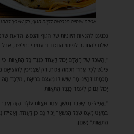
אכילה ושתייה הכרחיות לקיום הגוף, רק שצריך להת
נכנענו להנאות היווניות של הגוף והנפש. הדעת ש
שלנו להתנגד לפיתוי הנוכחי והעתידי נחלשת, אבל ל
"וְהַשֵּׂכֶל שֶׁל הָאָדָם יָכוֹל לַעֲמֹד כְּנֶגֶד כָּל הַתַּאֲווֹת. 
כִּי יֵשׁ לְכָל אֶחָד חָכְמָה בְּכֹוחַ, רַק שֶׁצְּרִיכִין לְהוֹצִיאָם מִכ
חָכְמָתוֹ דְּהַיְינוּ מַה שֶׁיֵּשׁ לוֹ מֵעֶצֶם בְּרִיאָתוֹ, מִלְּבַד מַה שּ
יָכוֹל גַּם כֵּן לַעֲמֹד כְּנֶגֶד הַתַּאֲווֹת.
"וַאֲפִילּוּ מִי שֶׁכְּבָר נִמְשַׁךְ אַחַר תַּאֲווֹת עוֹלָם הַזֶּה וְעָבַר 
בִּמְעַט מְעַט שֵׂכֶל הַנִּשְׁאָר יָכוֹל גַּם כֵּן לַעֲמֹד. וַאֲפִילּוּ 
הַתַּאֲוות" (שם).