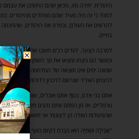
היהודית. יתירה מזו, מכיוון שהם החשיבו את עצמם
למה? כי זה היה מעיד שהם מפחדים מהיהודים. במקו
להרשים את העולם, ובפרט את היהודים, שהחכמה היו
בחיים.
למרבה הצער, יהודים רבים חשבו שהיוונים צודקים.
וכאשר הם ניצחו ומצאו את פך השמן הקטן, חכמינו
שמונה ימים אינו תוצאה של המלחמה, אלא הסיבה 
לניצחון האדיר שנרשם לזיכרון לדורות.
אתם בני אדם, נכון? אתם אוכלים, שותים ועושים דב
נורמליים, אז מן הסתם אתם נהנים משלל הפעולות 
שהפעולות האלה הן 'רצונות' או 'תאוות'? הנה מה ש
"אֲכִילָה וּשְׁתִיָּה הוּא הֶכְרֵחַ לְקִיּוּם הַגּוּף, וְגַם בָּנִים מֻו