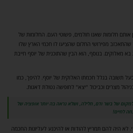
 אותם חלומות שאנו חולמים, פשוטי העם. החלומות של
ר שהתאכזב מפירושי החלום שהציעו לו חכמי הארץ שלו
א מאלוקים. בנוסף, הוא הבין שהתוכנית של יוסף חייבת
ל תשובה בגלל חכמתו האלוקית של יוסף. להיפך, כמו
ניהול מצרים וכביכול "יצא" לחופשה נטולת דאגות.
למקום של בשר ודם, חלילה, ושלא נראה בה יותר אופציה של
חה לחיים!
די. לא היה להם תמריץ להודות או להיכנע לעליונות החכמה