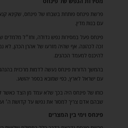
מסירות הנפש של פינחס
פרשת פינחס פותחת בשבחו של פינחס, שקינא קנא
עם בנות מדין.
פינחס פעל במסירות נפש גדולה, וחז״ל מלמדים שנע
זכה לכהונה. אף שהיה מזרעו של אהרן הכהן, לא נמ
להיכנס למעמד הכהנים.
בהמשך הדורות פינחס נעשה לדמות מרכזית בהנהגת
עם ישראל לארץ, כפי שמובא בספר יהושע.
כוחו של פינחס היה בכך שלא עמד מן הצד כאשר קד
שבהם אדם צריך למסור את נפשו על קדושת ה׳ וע
פינחס וימי בין המצרים
פרשת פינחס נקראת בדרך כלל בתחילת שלושת השב