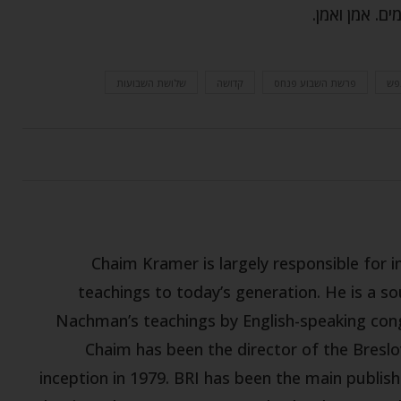
ם. אמן ואמן.
פש
פרשת השבוע פנחס
קדושה
שלושת השבועות
Chaim Kramer is largely responsible for
teachings to today’s generation. He is a s
Nachman’s teachings by English-speaking con
Chaim has been the director of the Breslov
inception in 1979. BRI has been the main publish