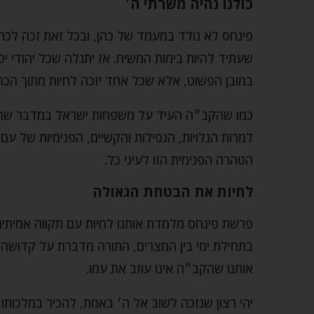
כולנו נהיה משרתי ה׳
פינחס לא נולד במעמד של כהן, ובכל זאת זכה לכהו
שעתיד להיות בימות המשיח. אז יתגלה שכל יהודי יכ
במובן הפשוט, אלא שכל אחד יזכה לחיות מתוך הכר
כמו שהקב״ה העיד על משפחות ישראל במדבר שהן 
למרות הגלויות, הנפילות והקשיים, הפנימיות של 
הטהרה הפנימית הזו לעיני כל.
לחיות את הבטחת הגאולה
פרשת פינחס מלמדת אותנו לחיות עם תקווה אמיתית
בתחילת ימי בין המצרים, התורה מדברת על קדושה, 
אותנו שהקב״ה אינו עוזב את עמו.
יהי רצון שנזכה לשוב אל ה׳ באמת, להכיר במלכות