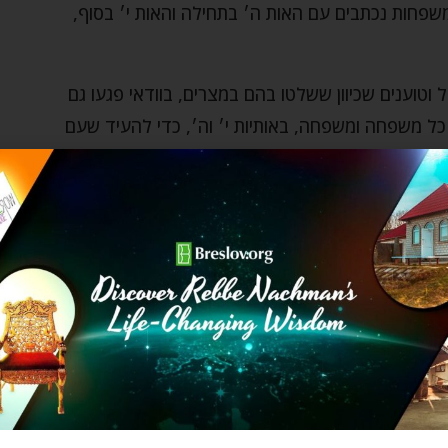
משפחות נכתבים עם האות ה׳ בתחילה והאות י׳ בסוף,
וטוענים שכיוון ששלטו בהם במצרים, בוודאי פגעו גם
 משפחה ומשפחה, באותיות י׳ וה׳, כדי להעיד שעם
 גם כאשר הוא מוקף בטומאה, בלחץ ובשנאה, הקב״ה מעיד
נה נאבדת, גם בזמנים הקשים ביותר.
קת ארץ ישראל לשבטים. משה רבנו שומע את פרטי
עורר בו רצון שאולי גם הוא יזכה להיכנס אליה. אך
כניס את העם לארץ.
בימי בין המצרים – פינחס, מטות, מסעי, ודברים – התורה