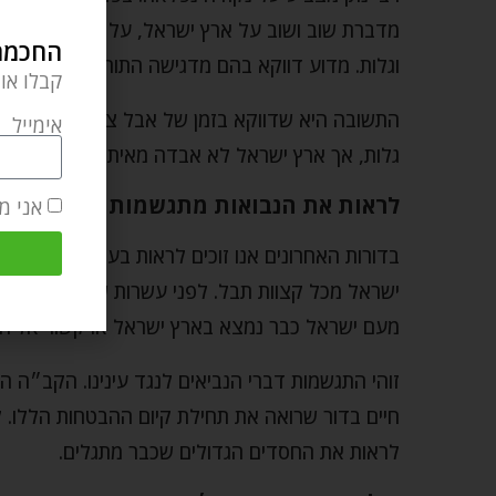
מדברת שוב ושוב על ארץ ישראל, על גבולותיה, על 
החכמה 
וגלות. מדוע דווקא בהם מדגישה התורה את הארץ?
קבלו או
התשובה היא שדווקא בזמן של אבל צריך להזכיר את 
אימייל
גלות, אך ארץ ישראל לא אבדה מאיתנו. הקב״ה הבט
לראות את הנבואות מתגשמות
אני מ
בדורות האחרונים אנו זוכים לראות בעינינו דברים ש
ישראל מכל קצוות תבל. לפני עשרות שנים חיו בארץ מ
מעם ישראל כבר נמצא בארץ ישראל או קשור אליה 
זוהי התגשמות דברי הנביאים לנגד עינינו. הקב״ה ה
חיים בדור שרואה את תחילת קיום ההבטחות הללו. לכ
לראות את החסדים הגדולים שכבר מתגלים.