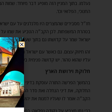
נעלמו. בתוך המניין הזה מופיע דבר מיוחד: שמות ה
החנוכי, הפלואי וכו‘.
חז״ל מסבירים שהמצרים היו מלגלגים על עם ישראל 
בטהרת המשפחות. לכן הקב״ה הטביע את שמו על כל
ישראל שמר על קדושתו גם בתוך שעבוד מצרים.
זהו חיזוק עצום. גם כאשר עם ישראל נמצא בגלות,
עליו שהוא טהור. יש קדושה פנימית בעם ישראל שאי
חלוקת וירושת הארץ
בהמשך הפרשה התורה עוסקת בדיני הירושה ובחלו
החלוקה, את דיני הנחלה ואת סדר הכניסה לארץ, ומת
הקב״ה אומר לו שעליו למנות את יהושע למנהיג שי
רבי נתן מצביע על נקודה נפלאה: בפרשיות הנקראות 