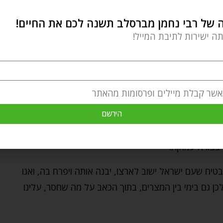
נחלתה ועל הכניסה אליה. לכאורה, אלו ימים של חורבן
של רבי נחמן מברסלב תשנה לכם את החיים!
תה ישירות לתיבת המייל!
התקווה. התורה אומרת לנו: אמנם היה חורבן, אמנם הייתה
יח שנשוב אליה, והבטחתו קיימת לעולם.
אשר קבלת מיילים ופרסומות מהאתר
הירשם
לא ראו דורות רבים. לאחר גלות ארוכה, יהודים חוזרים לארץ
ספר קטן יחסית של יהודים, וכיום, בחסדי ה׳, רוב גדול
בצורה עמוקה.
בטיח שעם ישראל ישוב לארצו, יבנה אותה ויפרח בה, ואנו
ן גם בימי בין המצרים, בתוך הכאב על מה שחסר, עלינו