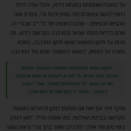
על המזבח ושמנוניות במנחות כידוע, והכל עולה לריח
ניחוח להשם ונמשכים מזה מוחין ודעת וכו'. ובפרט שזה
שהביאו הנשיאים – שהם הראשים של כל י"ב שבטי י-ה,
שהם כלליות כנסת ישראל והמרכבה הקדושה כידוע, וזה
מרמז על תיקון המשפט שהוא תיקון המרכבה, כמובא
בתורה על הפסוק "כסאות למשפט" שהם סוד המרכבה.
דווקא כאשר מתחדשת ומתעלה האמונה והחיות
מתגבר פגם הגרים, כי "את זה לעומת זה עשה אלוקים"
ועל זה נאמר "כל ההתחלות קשות". אבל "ימין ה'
רוממה", ותמיד יד הקדושה על העליונה!…
ותיכף ויחד עם זאת אנו עוסקים לתקן ולהעלות ניצוצות
הקדושה בברכת האילנות, כמו שאמרו חז"ל: "מאן דנפק
ביומי ניסן וחזי אילני דמלבלבי אומר ברוך וכו'" (ראש השנה