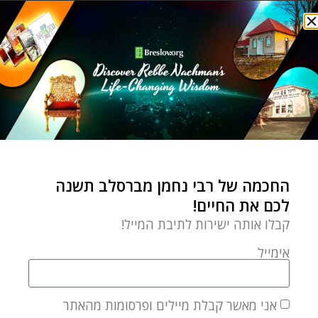
שכאשר מתגדלת ומתקנת האמונה מיד עולים עם זה
הגרים שהם כלל השמנונית והלחות המרמזים על התאוות,
ובעיקר על תאוות הניאוף.
לכן קבע לנו הקב"ה כל כך הרבה מצוות להיות עסוקים
בהן בחודש זה, ועל ידי כך נינצל מהרהורים ומהתגברות
התאוות כי פשוט אין לנו פנאי לך, כמו שאמר החכם – אין
מחשבת עריות מתגברת אלא בלב פנוי מן החכמה (רמב"ם
הלכות איורי ביאה כ"ד). וכן נאמר – טוב תורה עם דרך
החכמה של רבי נחמן מברסלב תשנה
לכם את החיים!
ארץ שיגיעת שניהם משכחת עוון, וכפי שידוע ומובן במוחש
קבלו אותה ישירות לתיבת המייל!
שכאשר האדם עסוק אין לו פנאי לחשוב במחשבת עוון,
לכן השעמום הוא דבר כה מסוכן כידוע לכולם.
אימייל
וכל זה הוא ההתחלה הכי טובה לזמן הקיץ הממשמש ובא
אני מאשר קבלת מיילים ופרסומות מהאתר
עלינו לטובה ולששון ולשמחה, מתוך בריאות הנפש והגוף,