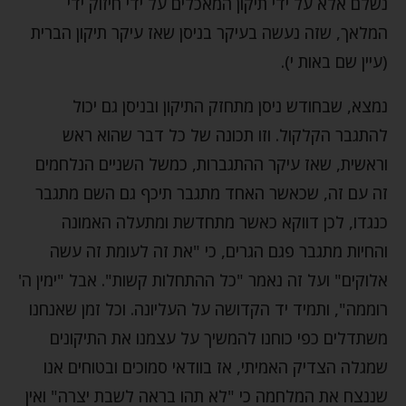
נשלם אלא על ידי תיקון המאכלים על ידי חיזוק ידי
המלאך, שזה נעשה בעיקר בניסן שאז עיקר תיקון הברית
(עיין שם באות י).
נמצא, שבחודש ניסן מתחזק התיקון ובניסן גם יכול
להתגבר הקלקול. וזו תכונה של כל דבר שהוא ראש
וראשית, שאז עיקר ההתגברות, כמשל השניים הנלחמים
זה עם זה, שכאשר האחד מתגבר תיכף גם השם מתגבר
כנגדו, לכן דווקא כאשר מתחדשת ומתעלה האמונה
והחיות מתגבר פגם הגרים, כי "את זה לעומת זה עשה
אלוקים" ועל זה נאמר "כל ההתחלות קשות". אבל "ימין ה'
רוממה", ותמיד יד הקדושה על העליונה. וכל זמן שאנחנו
משתדלים כפי כוחנו להמשיך על עצמנו את התיקונים
שמגלה הצדיק האמיתי, אז בוודאי סמוכים ובטוחים אנו
שננצח את המלחמה כי "לא תהו בראה לשבת יצרה" ואין