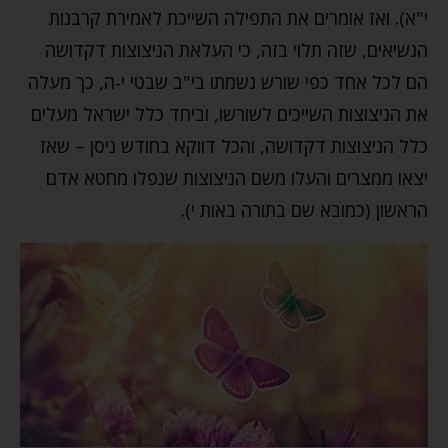
י"א). ואז אומרים את התפילה השייכת לאמירת קרבנות
הנשיאים, שזה תלוי בזה, כי העלאת הניצוצות דקדושה
הם לכל אחד כפי שורש נשמתו בי"ב שבטי י-ה, כך מעלה
את הניצוצות השייכים לשורשו, וביחד כלל ישראל מעלים
כלל הניצוצות דקדושה, והכל דווקא בחודש ניסן – שאז
יצאו ממצרים והעלו משם הניצוצות שנפלו מחטא אדם
הראשון (כמובא שם בתורה באות י).