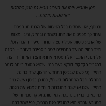
ניסן שמביא איתו את האביב מביא גם המון התחלות
והזדמנויות חדשות…
ובנוסף, אנו עוסקים בכל המצוות של הכנת חג הפסח
ואחר כך מכניסים את החג בשמחה ובהלל, וריבוי מצוות
של ארבע כוסות ואכילת מצה ומרור, וסיפור ההגדה וכו',
ומיד בחול המועד מתחילים לספור ספירת העומר – וכל זה
על מנת להתגבר על הסטרא אחרא (הצד האחר) הרוצה
להגביר הקלקול דווקא כעת בזמן שהוא מסוגל ביותר לגמר
התיקון (כי כשם שבניסן מתחדש הרצון, שזה בחינת
התחלה ו"כל ההתחלות קשות", כמו כן בניסן נעשה גמר
התיקון שגם אז ישנה התגברות מיוחדת למנוע את הגמר,
כמובא בדברי רבינו בכמה מקומות). ועיקר מגמתה של
הסטרא אחרא הוא להגביר פגם הברית, כפי שהקדמנו,