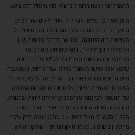
התאוות שהיו קצת רדומות בחורף והוא מתחיל "להשתגע".
חיות היא דבר נפלא, אבל יחד איתה עולים עוד דברים
היונקים גם הם מהחיות. עיקר החיות של האדם ושל כל
העולמות היא
האמונה
, כמבואר בהרבה מקומות (עיין
הלכות עירובין הלכה ה, במה שמרחיב שם רבי נתן
מברסלב ומבאר כוונת האר"י ז"ל לק"ש על פי התורה
שלנו), אבל כאשר האמונה גדלה ועמה החיות, באים עמה
גרים (כמובא בתורה באות ד) – שגרים אלו מרמזים על כל
הדברים הגשמיים הנלווים אלינו ויונקים מהחיות החדשה
של הנשמה. רבי נחמן מברסלב קורא לזה ליחות ושמנונית,
וקורא לזה גאווה, וקורא לזה מיני מאכל – הכל בתורה ה
חלק ב הקשורה מאוד לניסן – כי בניסן נעשה חלק עיקרי
מהתיקון בתורה זו, כלומר תיקון המוחין – שתיקון זה לא